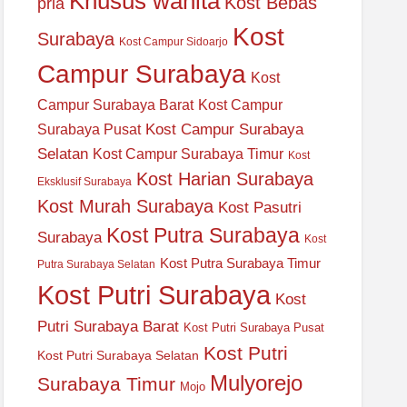
Khusus wanita
Kost Bebas
pria
Kost
Surabaya
Kost Campur Sidoarjo
Campur Surabaya
Kost
Campur Surabaya Barat
Kost Campur
Kost Campur Surabaya
Surabaya Pusat
Selatan
Kost Campur Surabaya Timur
Kost
Kost Harian Surabaya
Eksklusif Surabaya
Kost Murah Surabaya
Kost Pasutri
Kost Putra Surabaya
Surabaya
Kost
Kost Putra Surabaya Timur
Putra Surabaya Selatan
Kost Putri Surabaya
Kost
Putri Surabaya Barat
Kost Putri Surabaya Pusat
Kost Putri
Kost Putri Surabaya Selatan
Mulyorejo
Surabaya Timur
Mojo