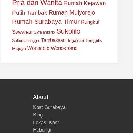
Pria dan Wanita
Rumah Kejawan
Rumah Mulyorejo
Putih Tambak
Rumah Surabaya Timur
Rungkut
Sukolilo
Sawahan
Siwalankerto
Tambaksari
Tegalsari
Tenggilis
Sukomanunggal
Wonocolo
Wonokromo
Mejoyo
About
Kost Surabaya
Blog
Lokasi Kost
Hubungi