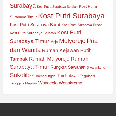
Surabaya
Kost Putra
Kost Putra Surabaya Selatan
Kost Putri Surabaya
Surabaya Timur
Kost Putri Surabaya Barat
Kost Putri Surabaya Pusat
Kost Putri
Kost Putri Surabaya Selatan
Mulyorejo
Pria
Surabaya Timur
Mojo
dan Wanita
Rumah Kejawan Putih
Rumah
Rumah Mulyorejo
Tambak
Surabaya Timur
Rungkut
Sawahan
Siwalankerto
Sukolilo
Tambaksari
Tegalsari
Sukomanunggal
Wonocolo
Wonokromo
Tenggilis Mejoyo