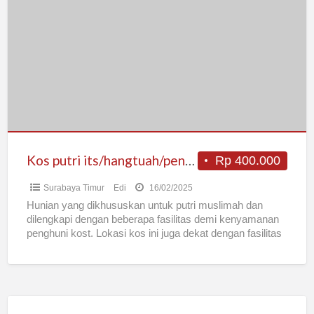
putri
its/hangtuah/pens/itats
Kos putri its/hangtuah/pens/itats
Rp 400.000
Surabaya Timur
Edi
16/02/2025
Hunian yang dikhususkan untuk putri muslimah dan
dilengkapi dengan beberapa fasilitas demi kenyamanan
penghuni kost. Lokasi kos ini juga dekat dengan fasilitas
umum seperti SPBU,
[…]