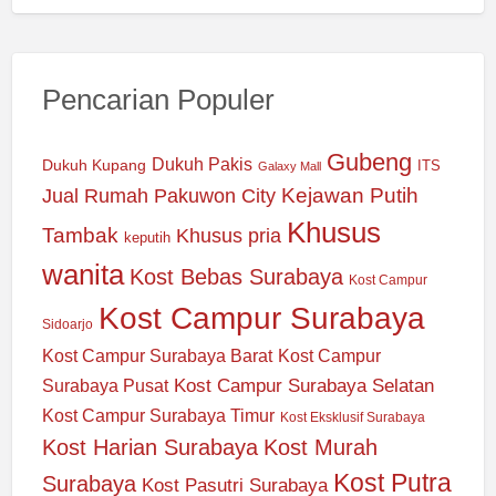
Pencarian Populer
Gubeng
Dukuh Pakis
Dukuh Kupang
ITS
Galaxy Mall
Jual Rumah Pakuwon City
Kejawan Putih
Khusus
Tambak
Khusus pria
keputih
wanita
Kost Bebas Surabaya
Kost Campur
Kost Campur Surabaya
Sidoarjo
Kost Campur Surabaya Barat
Kost Campur
Kost Campur Surabaya Selatan
Surabaya Pusat
Kost Campur Surabaya Timur
Kost Eksklusif Surabaya
Kost Harian Surabaya
Kost Murah
Kost Putra
Surabaya
Kost Pasutri Surabaya