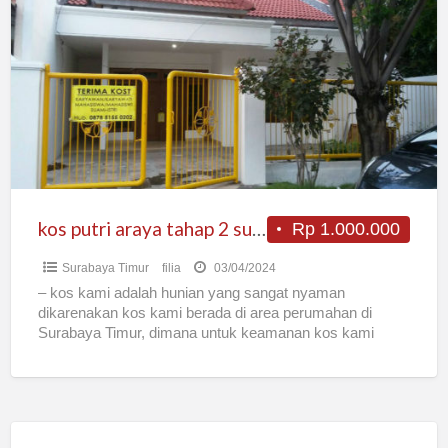
putri
araya
tahap
2
surabaya
kos putri araya tahap 2 surabaya
Rp 1.000.000
Surabaya Timur
filia
03/04/2024
– kos kami adalah hunian yang sangat nyaman
dikarenakan kos kami berada di area perumahan di
Surabaya Timur, dimana untuk keamanan kos kami
sangat terjaga.
[…]