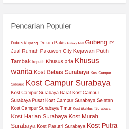
Pencarian Populer
Gubeng
Dukuh Pakis
Dukuh Kupang
ITS
Galaxy Mall
Jual Rumah Pakuwon City
Kejawan Putih
Khusus
Tambak
Khusus pria
keputih
wanita
Kost Bebas Surabaya
Kost Campur
Kost Campur Surabaya
Sidoarjo
Kost Campur Surabaya Barat
Kost Campur
Kost Campur Surabaya Selatan
Surabaya Pusat
Kost Campur Surabaya Timur
Kost Eksklusif Surabaya
Kost Harian Surabaya
Kost Murah
Kost Putra
Surabaya
Kost Pasutri Surabaya