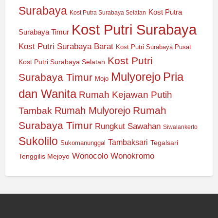
Surabaya
Kost Putra
Kost Putra Surabaya Selatan
Kost Putri Surabaya
Surabaya Timur
Kost Putri Surabaya Barat
Kost Putri Surabaya Pusat
Kost Putri
Kost Putri Surabaya Selatan
Mulyorejo
Pria
Surabaya Timur
Mojo
dan Wanita
Rumah Kejawan Putih
Rumah
Rumah Mulyorejo
Tambak
Surabaya Timur
Rungkut
Sawahan
Siwalankerto
Sukolilo
Tambaksari
Tegalsari
Sukomanunggal
Wonocolo
Wonokromo
Tenggilis Mejoyo