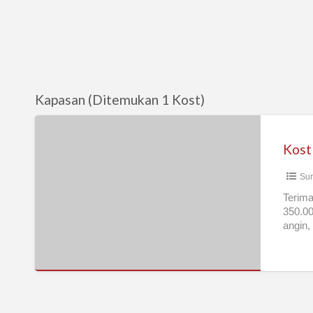
Kapasan (Ditemukan 1 Kost)
Kost
Putri
Murah
Sur
di
Surabaya
Terima
350.00
Timur
angin,