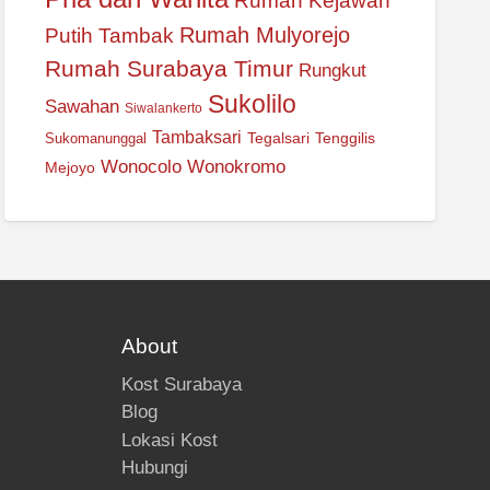
Rumah Kejawan
Rumah Mulyorejo
Putih Tambak
Rumah Surabaya Timur
Rungkut
Sukolilo
Sawahan
Siwalankerto
Tambaksari
Tegalsari
Tenggilis
Sukomanunggal
Wonocolo
Wonokromo
Mejoyo
About
Kost Surabaya
Blog
Lokasi Kost
Hubungi