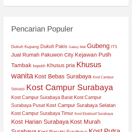
Pencarian Populer
Gubeng
Dukuh Pakis
Dukuh Kupang
ITS
Galaxy Mall
Jual Rumah Pakuwon City
Kejawan Putih
Khusus
Tambak
Khusus pria
keputih
wanita
Kost Bebas Surabaya
Kost Campur
Kost Campur Surabaya
Sidoarjo
Kost Campur Surabaya Barat
Kost Campur
Kost Campur Surabaya Selatan
Surabaya Pusat
Kost Campur Surabaya Timur
Kost Eksklusif Surabaya
Kost Harian Surabaya
Kost Murah
Kost Putra
Surabaya
Kost Pasutri Surabaya