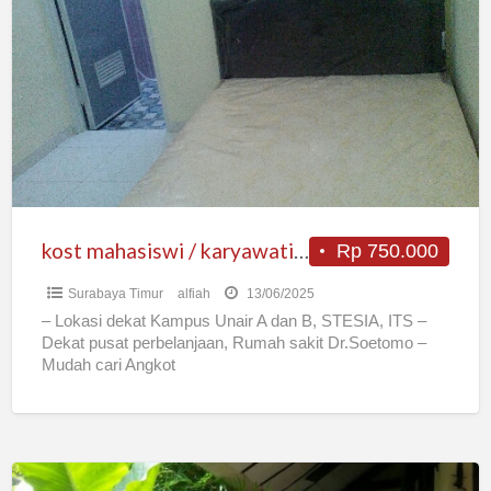
mahasiswi
/
karyawati
single
kost mahasiswi / karyawati single
Rp 750.000
Surabaya Timur
alfiah
13/06/2025
– Lokasi dekat Kampus Unair A dan B, STESIA, ITS –
Dekat pusat perbelanjaan, Rumah sakit Dr.Soetomo –
Mudah cari Angkot
Kost