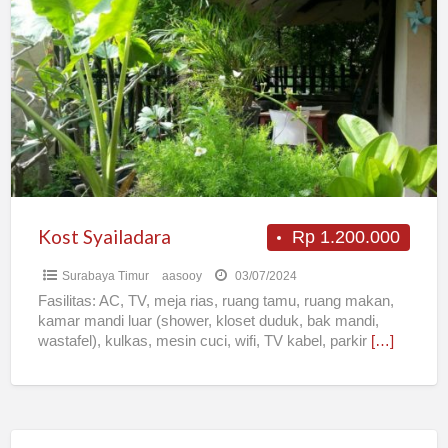
Syailadara
Kost Syailadara
Rp 1.200.000
Surabaya Timur
aasooy
03/07/2024
Fasilitas: AC, TV, meja rias, ruang tamu, ruang makan,
kamar mandi luar (shower, kloset duduk, bak mandi,
wastafel), kulkas, mesin cuci, wifi, TV kabel, parkir
[…]