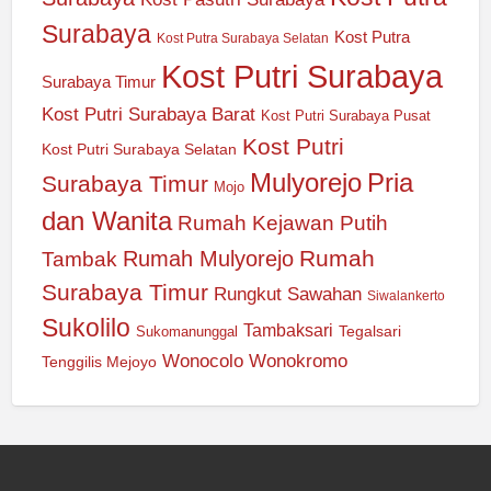
Surabaya
Kost Putra
Kost Putra Surabaya Selatan
Kost Putri Surabaya
Surabaya Timur
Kost Putri Surabaya Barat
Kost Putri Surabaya Pusat
Kost Putri
Kost Putri Surabaya Selatan
Mulyorejo
Pria
Surabaya Timur
Mojo
dan Wanita
Rumah Kejawan Putih
Rumah
Rumah Mulyorejo
Tambak
Surabaya Timur
Rungkut
Sawahan
Siwalankerto
Sukolilo
Tambaksari
Tegalsari
Sukomanunggal
Wonocolo
Wonokromo
Tenggilis Mejoyo