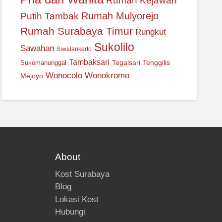
Rumah Kejawan
Rumah Mulyorejo
Putih Tambak
Rumah Surabaya Timur
Rungkut
Sukolilo
Sawahan
Siwalankerto
Tambaksari
Tegalsari
Tenggilis
Sukomanunggal
Wonocolo
Wonokromo
Mejoyo
About
Kost Surabaya
Blog
Lokasi Kost
Hubungi