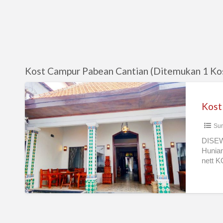
Kost Campur Pabean Cantian (Ditemukan 1 Ko
Kost
Pusat
Kost
Kota
Sur
Djagalan
Raya
DISE
Hunia
nett K
Penga