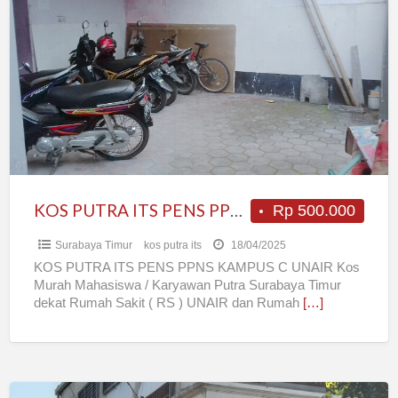
PUTRA
ITS
PENS
PPNS
KAMPUS
C
UNAIR
KOS PUTRA ITS PENS PPNS KAMPUS C UNAIR
Rp 500.000
Surabaya Timur
kos putra its
18/04/2025
KOS PUTRA ITS PENS PPNS KAMPUS C UNAIR Kos
Murah Mahasiswa / Karyawan Putra Surabaya Timur
dekat Rumah Sakit ( RS ) UNAIR dan Rumah
[…]
KOST