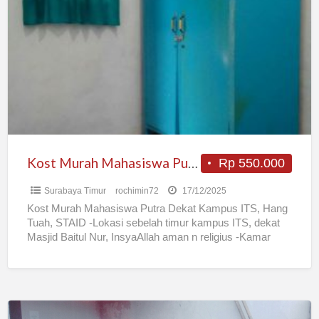
Murah
Mahasiswa
Putra
Sukolilo
Kost Murah Mahasiswa Putra Sukolilo
Rp 550.000
Surabaya Timur
rochimin72
17/12/2025
Kost Murah Mahasiswa Putra Dekat Kampus ITS, Hang
Tuah, STAID -Lokasi sebelah timur kampus ITS, dekat
Masjid Baitul Nur, InsyaAllah aman n religius -Kamar
ukuran
[…]
KOS