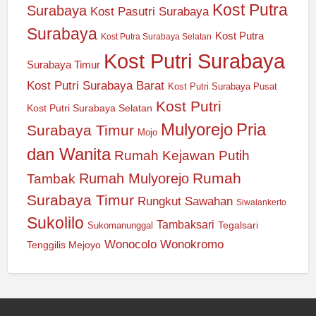
Kost Putra
Surabaya
Kost Pasutri Surabaya
Surabaya
Kost Putra
Kost Putra Surabaya Selatan
Kost Putri Surabaya
Surabaya Timur
Kost Putri Surabaya Barat
Kost Putri Surabaya Pusat
Kost Putri
Kost Putri Surabaya Selatan
Mulyorejo
Pria
Surabaya Timur
Mojo
dan Wanita
Rumah Kejawan Putih
Rumah
Rumah Mulyorejo
Tambak
Surabaya Timur
Rungkut
Sawahan
Siwalankerto
Sukolilo
Tambaksari
Tegalsari
Sukomanunggal
Wonocolo
Wonokromo
Tenggilis Mejoyo