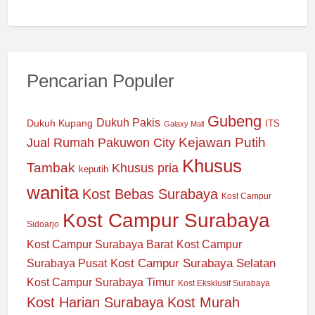
Pencarian Populer
Gubeng
Dukuh Pakis
Dukuh Kupang
ITS
Galaxy Mall
Jual Rumah Pakuwon City
Kejawan Putih
Khusus
Tambak
Khusus pria
keputih
wanita
Kost Bebas Surabaya
Kost Campur
Kost Campur Surabaya
Sidoarjo
Kost Campur Surabaya Barat
Kost Campur
Kost Campur Surabaya Selatan
Surabaya Pusat
Kost Campur Surabaya Timur
Kost Eksklusif Surabaya
Kost Harian Surabaya
Kost Murah