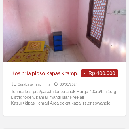
Kos
pria
ploso
kapas
krampung
Kos pria ploso kapas krampung
Rp 400.000
Surabaya Timur
lia
30/01/2024
Terima kos pria/pasutri tanpa anak Harga 400rb/bln 1org
Listrik token, kamar mandi luar Free air
Kasur+kipas+lemari Area dekat kaza, rs.dr.sowandie,
thr, suramadu