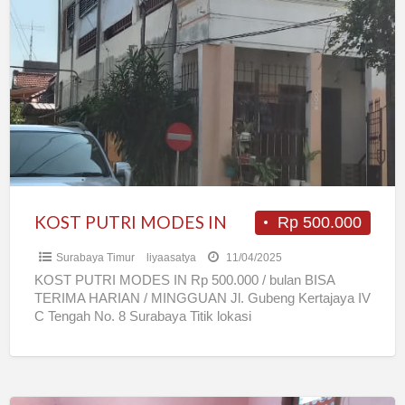
PUTRI
MODES
IN
KOST PUTRI MODES IN
Rp 500.000
Surabaya Timur
liyaasatya
11/04/2025
KOST PUTRI MODES IN Rp 500.000 / bulan BISA
TERIMA HARIAN / MINGGUAN Jl. Gubeng Kertajaya IV
C Tengah No. 8 Surabaya Titik lokasi
https://goo.gl/maps/TJz7RRQ1JXgG3Ew88
[…]