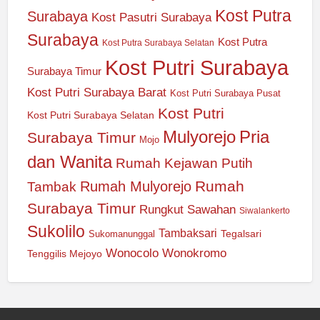
Kost Putra
Surabaya
Kost Pasutri Surabaya
Surabaya
Kost Putra
Kost Putra Surabaya Selatan
Kost Putri Surabaya
Surabaya Timur
Kost Putri Surabaya Barat
Kost Putri Surabaya Pusat
Kost Putri
Kost Putri Surabaya Selatan
Mulyorejo
Pria
Surabaya Timur
Mojo
dan Wanita
Rumah Kejawan Putih
Rumah
Rumah Mulyorejo
Tambak
Surabaya Timur
Rungkut
Sawahan
Siwalankerto
Sukolilo
Tambaksari
Tegalsari
Sukomanunggal
Wonocolo
Wonokromo
Tenggilis Mejoyo