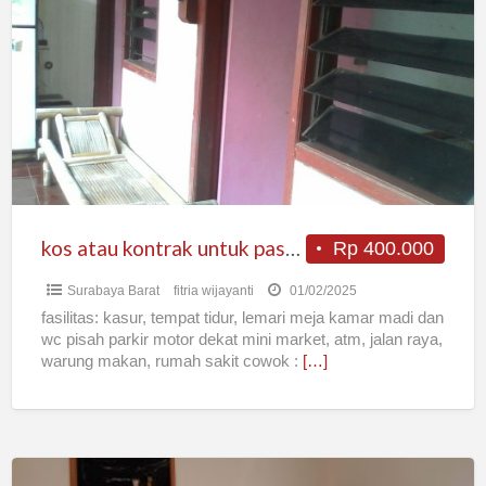
atau
kontrak
untuk
pasutri
atau
cowok
surabaya
barat
300rb
kos atau kontrak untuk pasutri atau cowok surabaya barat 300rb
Rp 400.000
Surabaya Barat
fitria wijayanti
01/02/2025
fasilitas: kasur, tempat tidur, lemari meja kamar madi dan
wc pisah parkir motor dekat mini market, atm, jalan raya,
warung makan, rumah sakit cowok :
[…]
Kost