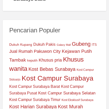
Pencarian Populer
Gubeng
Dukuh Pakis
Dukuh Kupang
ITS
Galaxy Mall
Jual Rumah Pakuwon City
Kejawan Putih
Khusus
Tambak
Khusus pria
keputih
wanita
Kost Bebas Surabaya
Kost Campur
Kost Campur Surabaya
Sidoarjo
Kost Campur Surabaya Barat
Kost Campur
Kost Campur Surabaya Selatan
Surabaya Pusat
Kost Campur Surabaya Timur
Kost Eksklusif Surabaya
Kost Harian Surabaya
Kost Murah