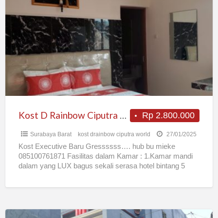
D
Rainbow
Ciputra
World
mayjen
sungkono
Surabaya
Kost D Rainbow Ciputra World mayjen sungkono Surabaya
Rp 2.800.000
Surabaya Barat
kost drainbow ciputra world
27/01/2025
Kost Executive Baru Gressssss…. hub bu mieke
085100761871 Fasilitas dalam Kamar : 1.Kamar mandi
dalam yang LUX bagus sekali serasa hotel bintang 5
dengan •
[…]
Kost