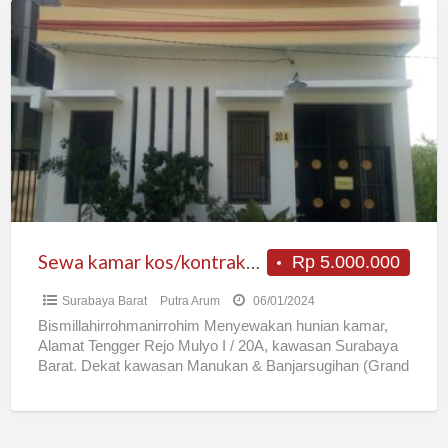
Sewa
kamar
kos/kontrakan
Surabaya
Barat
Sewa kamar kos/kontrakan Surabaya Barat
Rp 5.000.000
Surabaya Barat
Putra Arum
06/01/2024
Bismillahirrohmanirrohim Menyewakan hunian kamar,
Alamat Tengger Rejo Mulyo I / 20A, kawasan Surabaya
Barat. Dekat kawasan Manukan & Banjarsugihan (Grand
Pakuwon/Food Junction). Lokasi berdekatan SMPN
[…]