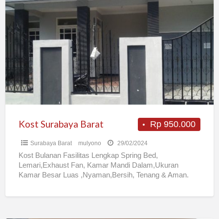
Kost
Surabaya
Barat
Kost Surabaya Barat
Rp 950.000
Surabaya Barat
mulyono
29/02/2024
Kost Bulanan Fasilitas Lengkap Spring Bed,
Lemari,Exhaust Fan, Kamar Mandi Dalam,Ukuran
Kamar Besar Luas ,Nyaman,Bersih, Tenang & Aman.
Lokasi terletak di Surabaya Barat Surabaya, Lokasi
[…]