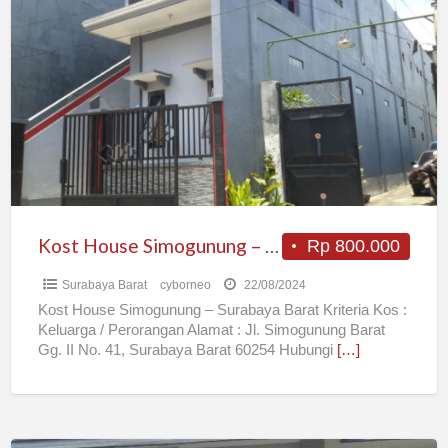
House
Simogunung
–
Surabaya
Barat
Kost House Simogunung – Surabaya Barat
Rp 800.000
Surabaya Barat
cyborneo
22/08/2024
Kost House Simogunung – Surabaya Barat Kriteria Kos :
Keluarga / Perorangan Alamat : Jl. Simogunung Barat
Gg. II No. 41, Surabaya Barat 60254 Hubungi
[…]