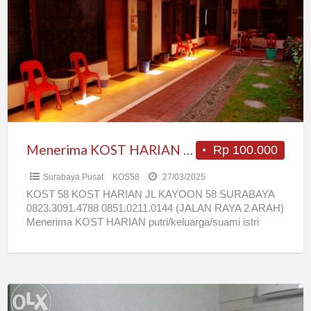
HARIAN
putri/keluarga/suami
istri
Menerima KOST HARIAN putri/keluarga/suami istri
Rp 100.000
Surabaya Pusat
KOS58
27/03/2025
KOST 58 KOST HARIAN JL KAYOON 58 SURABAYA
0823.3091.4788 0851.0211.0144 (JALAN RAYA 2 ARAH)
Menerima KOST HARIAN putri/keluarga/suami istri
Lokasi strategis PUSAT KOTA *10 menit
[…]
Kos
harian