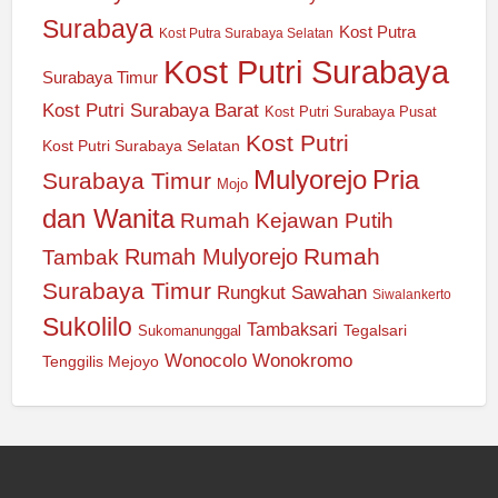
Surabaya
Kost Putra
Kost Putra Surabaya Selatan
Kost Putri Surabaya
Surabaya Timur
Kost Putri Surabaya Barat
Kost Putri Surabaya Pusat
Kost Putri
Kost Putri Surabaya Selatan
Mulyorejo
Pria
Surabaya Timur
Mojo
dan Wanita
Rumah Kejawan Putih
Rumah
Rumah Mulyorejo
Tambak
Surabaya Timur
Rungkut
Sawahan
Siwalankerto
Sukolilo
Tambaksari
Tegalsari
Sukomanunggal
Wonocolo
Wonokromo
Tenggilis Mejoyo