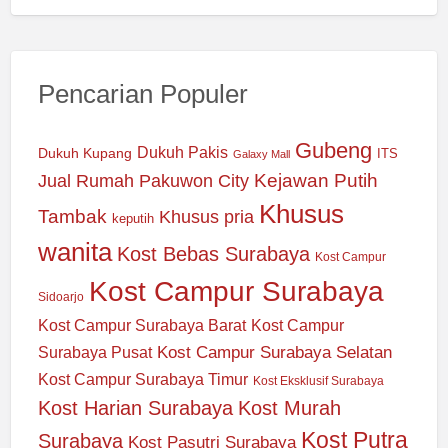
Pencarian Populer
Gubeng
Dukuh Pakis
Dukuh Kupang
ITS
Galaxy Mall
Jual Rumah Pakuwon City
Kejawan Putih
Khusus
Tambak
Khusus pria
keputih
wanita
Kost Bebas Surabaya
Kost Campur
Kost Campur Surabaya
Sidoarjo
Kost Campur Surabaya Barat
Kost Campur
Kost Campur Surabaya Selatan
Surabaya Pusat
Kost Campur Surabaya Timur
Kost Eksklusif Surabaya
Kost Harian Surabaya
Kost Murah
Kost Putra
Surabaya
Kost Pasutri Surabaya