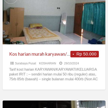
murah
karyawan/wati
bebas
kemana2
NasiPecel
6rb
pusat
kota
Kos harian murah karyawan/wati bebas kemana2 NasiPecel 6rb pusat kota
Rp 50.000
Surabaya Pusat
KOSHARIAN
29/10/2024
Tarif kost harian KARYAWAN/KARYAWATI/KELUARGA
paket IRIT : – sendiri harian mulai 50 ribu (reguler) atas,
75rb 85rb (bawah) – single bulanan mulai 400rb (Non AC
[…]
Rumah