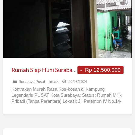
Siap
Huni
Surabaya
Pusat
(SEWA/KONTRAK)
Rumah Siap Huni Surabaya Pusat (SEWA/KONTRAK)
Rp 12.500.000
Surabaya Pusat
hijack
20/03/2024
Kontrakan Murah Rasa Kos-kosan di Kampung
Legendaris PUSAT Kota Surabaya; Status: Rumah Milik
Pribadi (Tanpa Perantara) Lokasi: Jl. Petemon IV No.14-
D Surabaya Google Maps:
https://goo.gl/maps/RFtfSYVznzN2
[…]