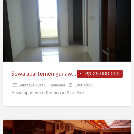
apartemen
gunawangsa
tidar
Sewa apartemen gunawangsa tidar
Rp 25.000.000
Surabaya Pusat
Kholiemei
10/07/2025
Sewa apartemen Kosongan 2 ac Sink
Menerima
KOST