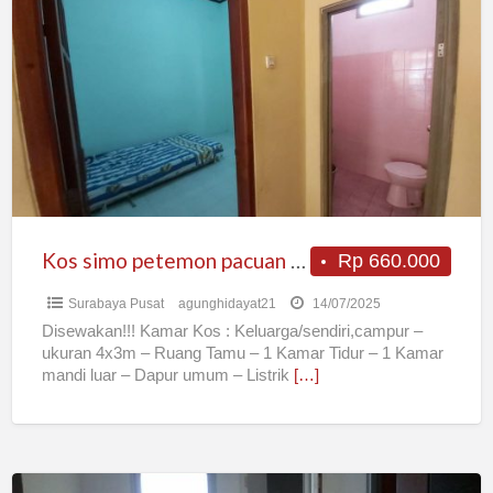
simo
petemon
pacuan
kuda
tidar
gunawangsa
cowok
cewek
keluarga
Kos simo petemon pacuan kuda tidar gunawangsa cowok cewek keluarga
Rp 660.000
Surabaya Pusat
agunghidayat21
14/07/2025
Disewakan!!! Kamar Kos : Keluarga/sendiri,campur –
ukuran 4x3m – Ruang Tamu – 1 Kamar Tidur – 1 Kamar
mandi luar – Dapur umum – Listrik
[…]
Sewa