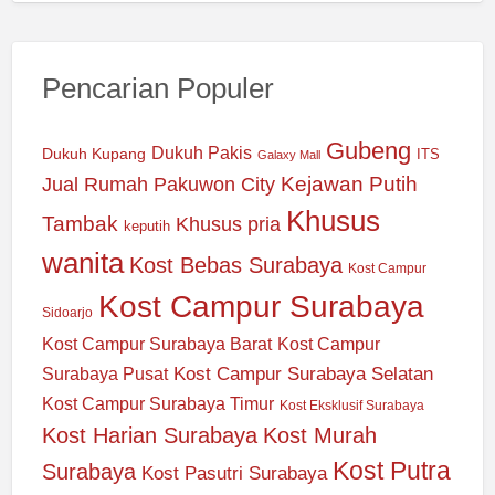
Pencarian Populer
Gubeng
Dukuh Pakis
Dukuh Kupang
ITS
Galaxy Mall
Jual Rumah Pakuwon City
Kejawan Putih
Khusus
Tambak
Khusus pria
keputih
wanita
Kost Bebas Surabaya
Kost Campur
Kost Campur Surabaya
Sidoarjo
Kost Campur Surabaya Barat
Kost Campur
Kost Campur Surabaya Selatan
Surabaya Pusat
Kost Campur Surabaya Timur
Kost Eksklusif Surabaya
Kost Harian Surabaya
Kost Murah
Kost Putra
Surabaya
Kost Pasutri Surabaya