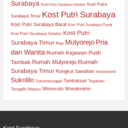
Surabaya
Kost Putra
Kost Putra Surabaya Selatan
Kost Putri Surabaya
Surabaya Timur
Kost Putri Surabaya Barat
Kost Putri Surabaya Pusat
Kost Putri
Kost Putri Surabaya Selatan
Mulyorejo
Pria
Surabaya Timur
Mojo
dan Wanita
Rumah Kejawan Putih
Rumah
Rumah Mulyorejo
Tambak
Surabaya Timur
Rungkut
Sawahan
Siwalankerto
Sukolilo
Tambaksari
Tegalsari
Sukomanunggal
Wonocolo
Wonokromo
Tenggilis Mejoyo
Kost Surabaya