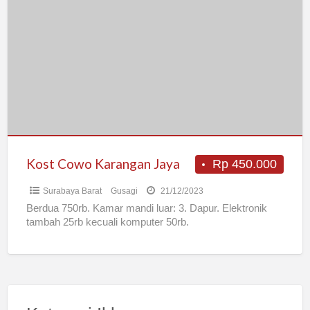
Cowo
Karangan
Jaya
Kost Cowo Karangan Jaya
Rp 450.000
Surabaya Barat
Gusagi
21/12/2023
Berdua 750rb. Kamar mandi luar: 3. Dapur. Elektronik
tambah 25rb kecuali komputer 50rb.