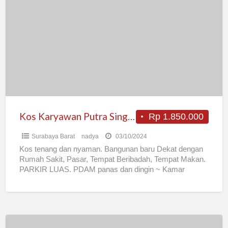
Karyawan
Putra
Single
Wiyung
Surabaya
Barat
Kos Karyawan Putra Single Wiyung Surabaya Barat
Rp 1.850.000
Surabaya Barat
nadya
03/10/2024
Kos tenang dan nyaman. Bangunan baru Dekat dengan
Rumah Sakit, Pasar, Tempat Beribadah, Tempat Makan.
PARKIR LUAS. PDAM panas dan dingin ~ Kamar
Fasilitas Lengkap
[…]
Kost