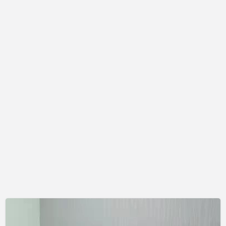
Kos
putri