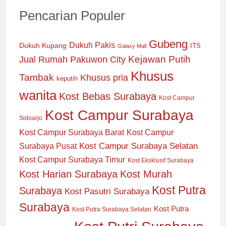
Pencarian Populer
Gubeng
Dukuh Pakis
Dukuh Kupang
ITS
Galaxy Mall
Jual Rumah Pakuwon City
Kejawan Putih
Khusus
Tambak
Khusus pria
keputih
wanita
Kost Bebas Surabaya
Kost Campur
Kost Campur Surabaya
Sidoarjo
Kost Campur Surabaya Barat
Kost Campur
Kost Campur Surabaya Selatan
Surabaya Pusat
Kost Campur Surabaya Timur
Kost Eksklusif Surabaya
Kost Harian Surabaya
Kost Murah
Kost Putra
Surabaya
Kost Pasutri Surabaya
Surabaya
Kost Putra
Kost Putra Surabaya Selatan