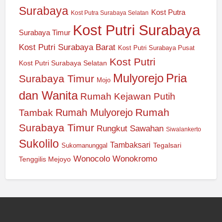
Surabaya
Kost Putra
Kost Putra Surabaya Selatan
Kost Putri Surabaya
Surabaya Timur
Kost Putri Surabaya Barat
Kost Putri Surabaya Pusat
Kost Putri
Kost Putri Surabaya Selatan
Mulyorejo
Pria
Surabaya Timur
Mojo
dan Wanita
Rumah Kejawan Putih
Rumah
Rumah Mulyorejo
Tambak
Surabaya Timur
Rungkut
Sawahan
Siwalankerto
Sukolilo
Tambaksari
Tegalsari
Sukomanunggal
Wonocolo
Wonokromo
Tenggilis Mejoyo