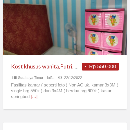
khusus
wanita,Putri.
DIsewakan
Bulanan.
Dekat
stikom,
perbanas,
Merr
Kost khusus wanita,Putri. DIsewakan Bulanan. Dekat stikom, perbanas, Merr
Rp 550.000
Surabaya Timur
lutfia
22/12/2022
Fasilitas kamar ( seperti foto ) Non AC uk. kamar 3x3M (
single hrg 550k ) dan 3x4M ( berdua hrg 900k ) kasur
springbed
[…]