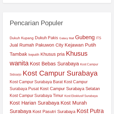
Pencarian Populer
Gubeng
Dukuh Pakis
Dukuh Kupang
ITS
Galaxy Mall
Jual Rumah Pakuwon City
Kejawan Putih
Khusus
Tambak
Khusus pria
keputih
wanita
Kost Bebas Surabaya
Kost Campur
Kost Campur Surabaya
Sidoarjo
Kost Campur Surabaya Barat
Kost Campur
Kost Campur Surabaya Selatan
Surabaya Pusat
Kost Campur Surabaya Timur
Kost Eksklusif Surabaya
Kost Harian Surabaya
Kost Murah
Kost Putra
Surabaya
Kost Pasutri Surabaya