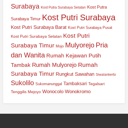
Surabaya
Kost Putra
Kost Putra Surabaya Selatan
Kost Putri Surabaya
Surabaya Timur
Kost Putri Surabaya Barat
Kost Putri Surabaya Pusat
Kost Putri
Kost Putri Surabaya Selatan
Mulyorejo
Pria
Surabaya Timur
Mojo
dan Wanita
Rumah Kejawan Putih
Rumah
Rumah Mulyorejo
Tambak
Surabaya Timur
Rungkut
Sawahan
Siwalankerto
Sukolilo
Tambaksari
Tegalsari
Sukomanunggal
Wonocolo
Wonokromo
Tenggilis Mejoyo