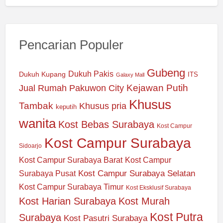
Pencarian Populer
Gubeng
Dukuh Pakis
Dukuh Kupang
ITS
Galaxy Mall
Jual Rumah Pakuwon City
Kejawan Putih
Khusus
Tambak
Khusus pria
keputih
wanita
Kost Bebas Surabaya
Kost Campur
Kost Campur Surabaya
Sidoarjo
Kost Campur Surabaya Barat
Kost Campur
Kost Campur Surabaya Selatan
Surabaya Pusat
Kost Campur Surabaya Timur
Kost Eksklusif Surabaya
Kost Harian Surabaya
Kost Murah
Kost Putra
Surabaya
Kost Pasutri Surabaya