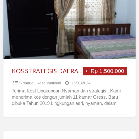
STRATEGIS
DAERAH
WARU
SIDOARJO
KOS STRATEGIS DAERAH WARU SIDOARJO
Rp 1.500.000
Sidoarjo
kosbumulyadi
25/01/2024
Terima Kost Lingkungan Nyaman dan strategis . Kami
menerima kos dengan jumlah 11 kamar Gress, Baru
dibuka Tahun 2019 Lingkungan asri, nyaman, dalam
perumahan, namun
[…]