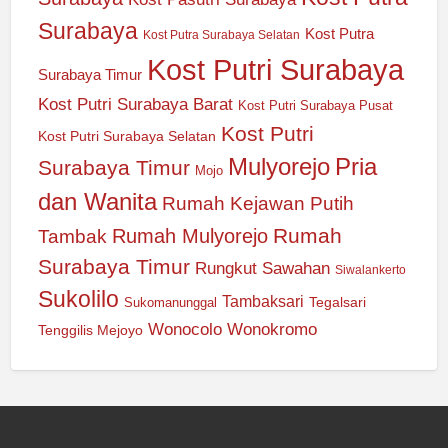
Surabaya
Kost Putra
Kost Putra Surabaya Selatan
Kost Putri Surabaya
Surabaya Timur
Kost Putri Surabaya Barat
Kost Putri Surabaya Pusat
Kost Putri
Kost Putri Surabaya Selatan
Mulyorejo
Pria
Surabaya Timur
Mojo
dan Wanita
Rumah Kejawan Putih
Rumah
Rumah Mulyorejo
Tambak
Surabaya Timur
Rungkut
Sawahan
Siwalankerto
Sukolilo
Tambaksari
Tegalsari
Sukomanunggal
Wonocolo
Wonokromo
Tenggilis Mejoyo