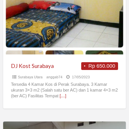
Kost
Surabaya
DJ Kost Surabaya
Rp 650.000
Surabaya Utara
anggab74
17/05/2023
Tersedia 4 Kamar Kos di Perak Surabaya. 3 Kamar
ukuran 3×3 m2 (Salah satu ber AC) dan 1 kamar 4×3 m2
(ber AC) Fasilitas Tempat
[…]
KOST