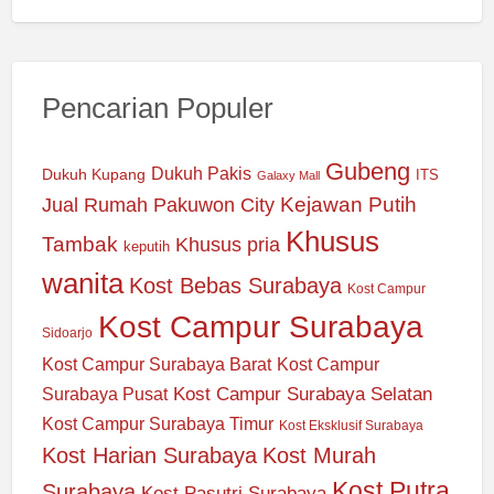
Pencarian Populer
Gubeng
Dukuh Pakis
Dukuh Kupang
ITS
Galaxy Mall
Jual Rumah Pakuwon City
Kejawan Putih
Khusus
Tambak
Khusus pria
keputih
wanita
Kost Bebas Surabaya
Kost Campur
Kost Campur Surabaya
Sidoarjo
Kost Campur Surabaya Barat
Kost Campur
Kost Campur Surabaya Selatan
Surabaya Pusat
Kost Campur Surabaya Timur
Kost Eksklusif Surabaya
Kost Harian Surabaya
Kost Murah
Kost Putra
Surabaya
Kost Pasutri Surabaya