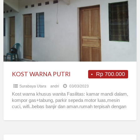
WARNA
PUTRI
KOST WARNA PUTRI
Rp 700.000
Surabaya Utara
andri
03/03/2023
Kost warna khusus wanita Fasilitas: kamar mandi dalam,
kompor gas+tabung, parkir sepeda motor luas,mesin
cuci, wifi..bebas banjir dan aman.rumah terpisah dengan
induk semang