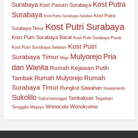
Kost Putra
Surabaya
Kost Pasutri Surabaya
Surabaya
Kost Putra
Kost Putra Surabaya Selatan
Kost Putri Surabaya
Surabaya Timur
Kost Putri Surabaya Barat
Kost Putri Surabaya Pusat
Kost Putri
Kost Putri Surabaya Selatan
Mulyorejo
Pria
Surabaya Timur
Mojo
dan Wanita
Rumah Kejawan Putih
Rumah
Rumah Mulyorejo
Tambak
Surabaya Timur
Rungkut
Sawahan
Siwalankerto
Sukolilo
Tambaksari
Tegalsari
Sukomanunggal
Wonocolo
Wonokromo
Tenggilis Mejoyo