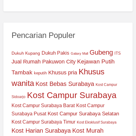
Pencarian Populer
Gubeng
Dukuh Pakis
Dukuh Kupang
ITS
Galaxy Mall
Jual Rumah Pakuwon City
Kejawan Putih
Khusus
Tambak
Khusus pria
keputih
wanita
Kost Bebas Surabaya
Kost Campur
Kost Campur Surabaya
Sidoarjo
Kost Campur Surabaya Barat
Kost Campur
Kost Campur Surabaya Selatan
Surabaya Pusat
Kost Campur Surabaya Timur
Kost Eksklusif Surabaya
Kost Harian Surabaya
Kost Murah