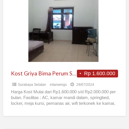
Kost
Griya
Bima
Perum
Sakura
Regency
Surabaya
Kost Griya Bima Perum Sakura Regency Surabaya
Rp 1.600.000
Surabaya Selatan
intanwings
29/07/2024
Harga Kost Mulai dari Rp1.600.000 s/d Rp2.000.000 per
bulan. Fasilitas : AC, kamar mandi dalam, springbed,
locker, meja kursi, pemanas air, wifi terkonek ke kamar,
[…]