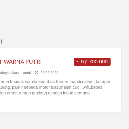
)
T WARNA PUTRI
Rp 700.000
abaya Utara
andri
03/03/2023
arna khusus wanita Fasilitas: kamar mandi dalam, kompor
bung, parkir sepeda motor luas,mesin cuci, wifi..bebas
 dan aman.rumah terpisah dengan induk semang