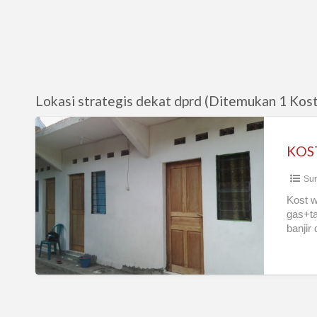
Lokasi strategis dekat dprd (Ditemukan 1 Kost
KOST
WARNA
KOS
PUTRI
Sur
Kost w
gas+ta
banjir