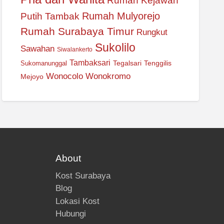
Rumah Kejawan
Rumah Mulyorejo
Putih Tambak
Rumah Surabaya Timur
Rungkut
Sukolilo
Sawahan
Siwalankerto
Tambaksari
Tegalsari
Tenggilis
Sukomanunggal
Wonocolo
Wonokromo
Mejoyo
About
Kost Surabaya
Blog
Lokasi Kost
Hubungi