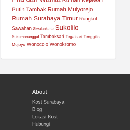
Rumah Kejawan
Rumah Mulyorejo
Putih Tambak
Rumah Surabaya Timur
Rungkut
Sukolilo
Sawahan
Siwalankerto
Tambaksari
Tegalsari
Tenggilis
Sukomanunggal
Wonocolo
Wonokromo
Mejoyo
About
Kost Surabaya
Blog
Lokasi Kost
Hubungi