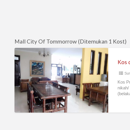
Mall City Of Tommorrow (Ditemukan 1 Kost)
Kos
dan
Homestay
Sur
Pringhouse
Kertomenanggal
Kos Pr
nikah/
Surabaya
(belak
Selatan