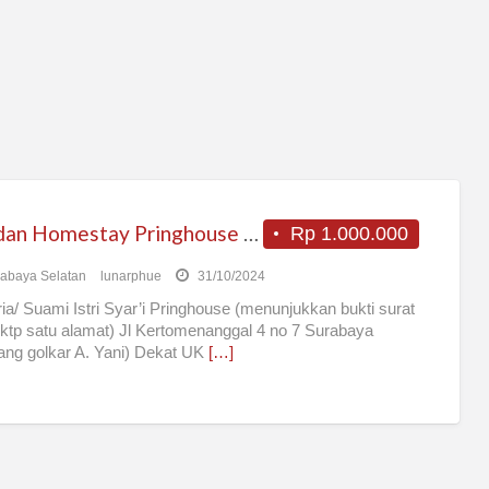
Kos dan Homestay Pringhouse Kertomenanggal Surabaya Selatan
Rp 1.000.000
abaya Selatan
lunarphue
31/10/2024
ia/ Suami Istri Syar’i Pringhouse (menunjukkan bukti surat
 ktp satu alamat) Jl Kertomenanggal 4 no 7 Surabaya
ang golkar A. Yani) Dekat UK
[…]