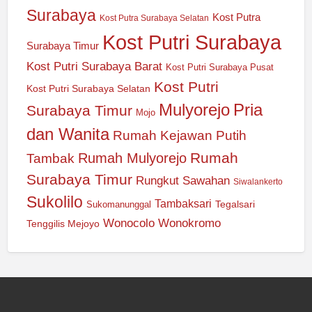
Surabaya
Kost Putra
Kost Putra Surabaya Selatan
Kost Putri Surabaya
Surabaya Timur
Kost Putri Surabaya Barat
Kost Putri Surabaya Pusat
Kost Putri
Kost Putri Surabaya Selatan
Mulyorejo
Pria
Surabaya Timur
Mojo
dan Wanita
Rumah Kejawan Putih
Rumah
Rumah Mulyorejo
Tambak
Surabaya Timur
Rungkut
Sawahan
Siwalankerto
Sukolilo
Tambaksari
Tegalsari
Sukomanunggal
Wonocolo
Wonokromo
Tenggilis Mejoyo