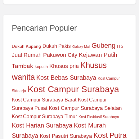
Pencarian Populer
Gubeng
Dukuh Pakis
Dukuh Kupang
ITS
Galaxy Mall
Jual Rumah Pakuwon City
Kejawan Putih
Khusus
Tambak
Khusus pria
keputih
wanita
Kost Bebas Surabaya
Kost Campur
Kost Campur Surabaya
Sidoarjo
Kost Campur Surabaya Barat
Kost Campur
Kost Campur Surabaya Selatan
Surabaya Pusat
Kost Campur Surabaya Timur
Kost Eksklusif Surabaya
Kost Harian Surabaya
Kost Murah
Kost Putra
Surabaya
Kost Pasutri Surabaya