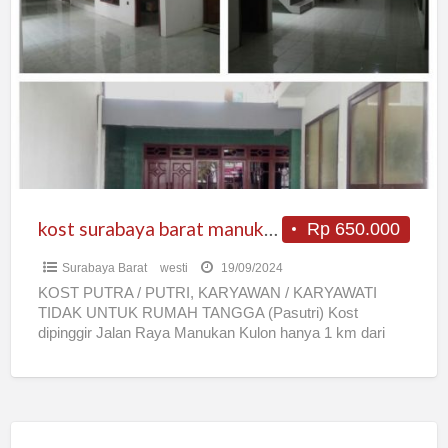
surabaya
barat
manukan
kost surabaya barat manukan
Rp 650.000
Surabaya Barat
westi
19/09/2024
KOST PUTRA / PUTRI, KARYAWAN / KARYAWATI
TIDAK UNTUK RUMAH TANGGA (Pasutri) Kost
dipinggir Jalan Raya Manukan Kulon hanya 1 km dari
Margomulyo (sentra Bisnis
[…]