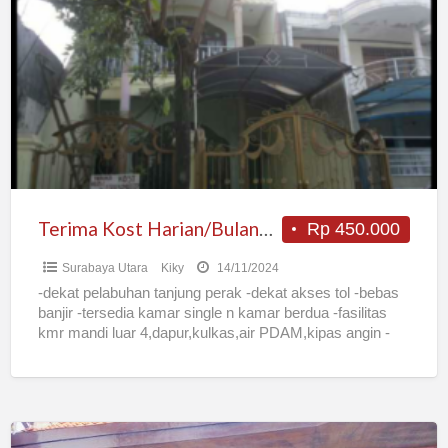
Kost
Harian/Bulanan
dekat
Pelabuhan
Perak
Surabaya
Terima Kost Harian/Bulanan dekat Pelabuhan Perak Surabaya
Rp 450.000
Surabaya Utara
Kiky
14/11/2024
-dekat pelabuhan tanjung perak -dekat akses tol -bebas
banjir -tersedia kamar single n kamar berdua -fasilitas
kmr mandi luar 4,dapur,kulkas,air PDAM,kipas angin -
tingkat 2 -bersih
[…]
Kost