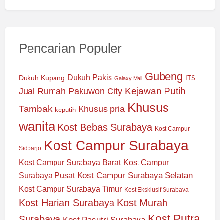
Pencarian Populer
Gubeng
Dukuh Pakis
Dukuh Kupang
ITS
Galaxy Mall
Jual Rumah Pakuwon City
Kejawan Putih
Khusus
Tambak
Khusus pria
keputih
wanita
Kost Bebas Surabaya
Kost Campur
Kost Campur Surabaya
Sidoarjo
Kost Campur Surabaya Barat
Kost Campur
Kost Campur Surabaya Selatan
Surabaya Pusat
Kost Campur Surabaya Timur
Kost Eksklusif Surabaya
Kost Harian Surabaya
Kost Murah
Kost Putra
Surabaya
Kost Pasutri Surabaya