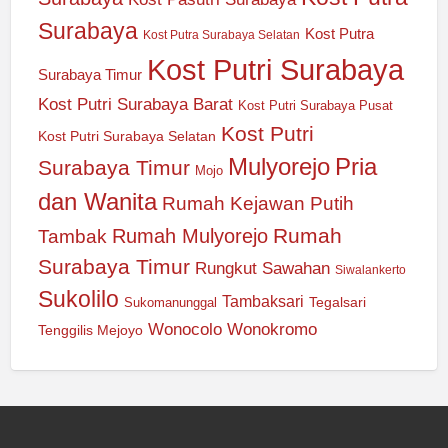
Surabaya
Kost Putra
Kost Putra Surabaya Selatan
Kost Putri Surabaya
Surabaya Timur
Kost Putri Surabaya Barat
Kost Putri Surabaya Pusat
Kost Putri
Kost Putri Surabaya Selatan
Mulyorejo
Pria
Surabaya Timur
Mojo
dan Wanita
Rumah Kejawan Putih
Rumah
Rumah Mulyorejo
Tambak
Surabaya Timur
Rungkut
Sawahan
Siwalankerto
Sukolilo
Tambaksari
Tegalsari
Sukomanunggal
Wonocolo
Wonokromo
Tenggilis Mejoyo