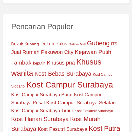
Pencarian Populer
Gubeng
Dukuh Pakis
Dukuh Kupang
ITS
Galaxy Mall
Jual Rumah Pakuwon City
Kejawan Putih
Khusus
Tambak
Khusus pria
keputih
wanita
Kost Bebas Surabaya
Kost Campur
Kost Campur Surabaya
Sidoarjo
Kost Campur Surabaya Barat
Kost Campur
Kost Campur Surabaya Selatan
Surabaya Pusat
Kost Campur Surabaya Timur
Kost Eksklusif Surabaya
Kost Harian Surabaya
Kost Murah
Kost Putra
Surabaya
Kost Pasutri Surabaya