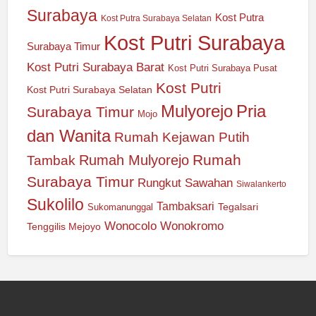
Surabaya
Kost Putra
Kost Putra Surabaya Selatan
Kost Putri Surabaya
Surabaya Timur
Kost Putri Surabaya Barat
Kost Putri Surabaya Pusat
Kost Putri
Kost Putri Surabaya Selatan
Mulyorejo
Pria
Surabaya Timur
Mojo
dan Wanita
Rumah Kejawan Putih
Rumah
Rumah Mulyorejo
Tambak
Surabaya Timur
Rungkut
Sawahan
Siwalankerto
Sukolilo
Tambaksari
Tegalsari
Sukomanunggal
Wonocolo
Wonokromo
Tenggilis Mejoyo