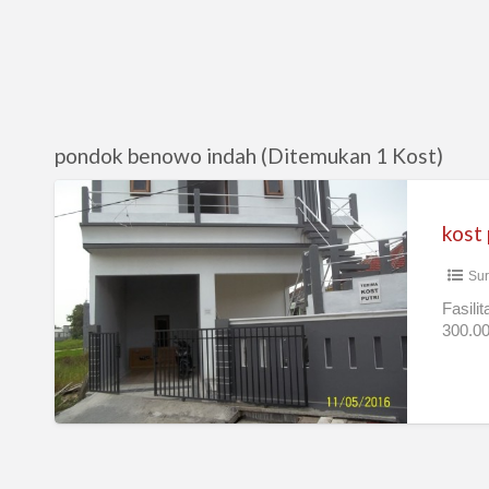
pondok benowo indah (Ditemukan 1 Kost)
kost
putri
kost 
surabaya
Sur
barat
Fasilit
300.00