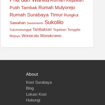
Rumah Kejawan
Rumah Mulyorejo
Putih Tambak
Rumah Surabaya Timur
Rungkut
Sukolilo
Sawahan
Siwalankerto
Tambaksari
Tegalsari
Tenggilis
Sukomanunggal
Wonocolo
Wonokromo
Mejoyo
About
Kost Surabaya
Blog
Lokasi Kost
Hubungi