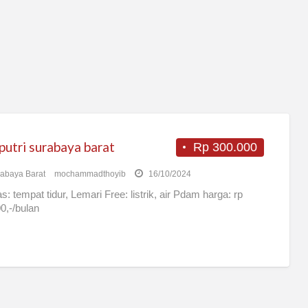
putri surabaya barat
Rp 300.000
abaya Barat
mochammadthoyib
16/10/2024
as: tempat tidur, Lemari Free: listrik, air Pdam harga: rp
0,-/bulan