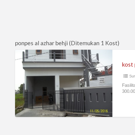
ponpes al azhar behji (Ditemukan 1 Kost)
kost
putri
kost 
surabaya
Sur
barat
Fasilit
300.00