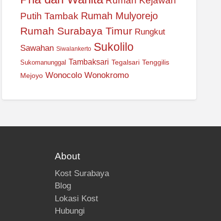
Rumah Kejawan
Rumah Mulyorejo
Putih Tambak
Rumah Surabaya Timur
Rungkut
Sukolilo
Sawahan
Siwalankerto
Tambaksari
Tegalsari
Tenggilis
Sukomanunggal
Wonocolo
Wonokromo
Mejoyo
About
Kost Surabaya
Blog
Lokasi Kost
Hubungi