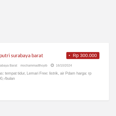
putri surabaya barat
Rp 300.000
abaya Barat
mochammadthoyib
16/10/2024
as: tempat tidur, Lemari Free: listrik, air Pdam harga: rp
0,-/bulan