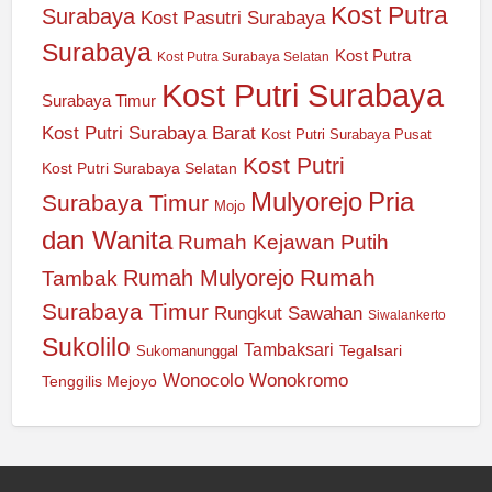
Kost Putra
Surabaya
Kost Pasutri Surabaya
Surabaya
Kost Putra
Kost Putra Surabaya Selatan
Kost Putri Surabaya
Surabaya Timur
Kost Putri Surabaya Barat
Kost Putri Surabaya Pusat
Kost Putri
Kost Putri Surabaya Selatan
Mulyorejo
Pria
Surabaya Timur
Mojo
dan Wanita
Rumah Kejawan Putih
Rumah
Rumah Mulyorejo
Tambak
Surabaya Timur
Rungkut
Sawahan
Siwalankerto
Sukolilo
Tambaksari
Tegalsari
Sukomanunggal
Wonocolo
Wonokromo
Tenggilis Mejoyo