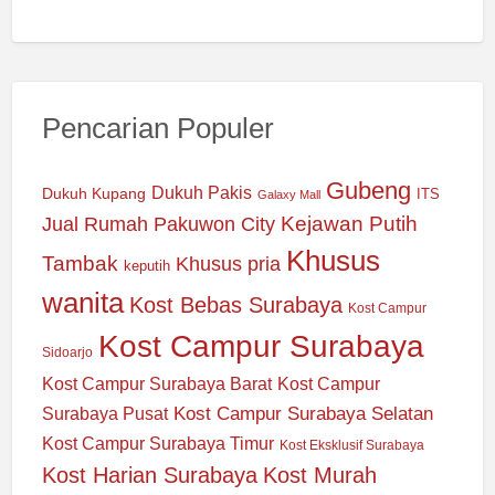
Pencarian Populer
Gubeng
Dukuh Pakis
Dukuh Kupang
ITS
Galaxy Mall
Jual Rumah Pakuwon City
Kejawan Putih
Khusus
Tambak
Khusus pria
keputih
wanita
Kost Bebas Surabaya
Kost Campur
Kost Campur Surabaya
Sidoarjo
Kost Campur Surabaya Barat
Kost Campur
Kost Campur Surabaya Selatan
Surabaya Pusat
Kost Campur Surabaya Timur
Kost Eksklusif Surabaya
Kost Harian Surabaya
Kost Murah