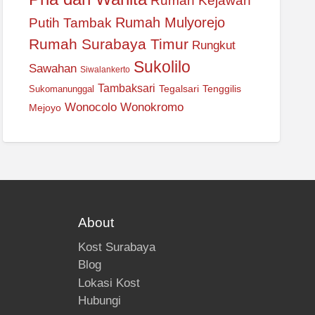
Rumah Kejawan
Rumah Mulyorejo
Putih Tambak
Rumah Surabaya Timur
Rungkut
Sukolilo
Sawahan
Siwalankerto
Tambaksari
Tegalsari
Tenggilis
Sukomanunggal
Wonocolo
Wonokromo
Mejoyo
About
Kost Surabaya
Blog
Lokasi Kost
Hubungi