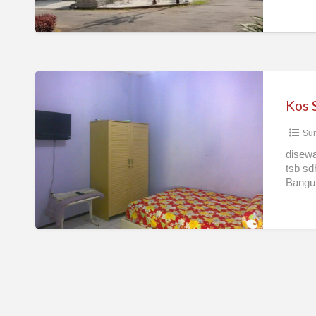
Kos
Surabaya
Pusat
Sur
(incl.
listrik
disewa
tsb sd
&
Bangun
air)