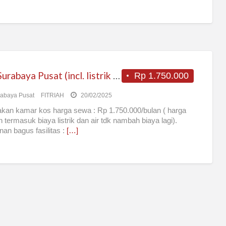
Kos Surabaya Pusat (incl. listrik & air)
Rp 1.750.000
abaya Pusat
FITRIAH
20/02/2025
kan kamar kos harga sewa : Rp 1.750.000/bulan ( harga
h termasuk biaya listrik dan air tdk nambah biaya lagi).
an bagus fasilitas :
[…]