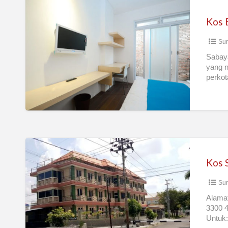
Kos
Eksklusif
Sabaya
Sur
House
–
Sabaya
yang n
Surabaya
perkot
sehin
Kos
Surabaya
Kos 
Timur
Sur
Alamat
3300 4
Untuk: