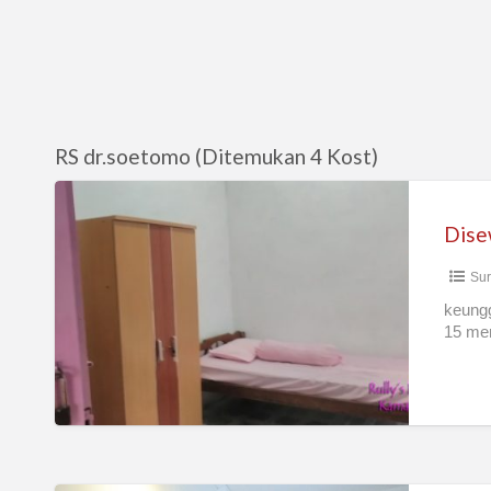
RS dr.soetomo (Ditemukan 4 Kost)
Disewakan
/
terima
Sur
kost
kamar
keungg
15 men
murah
untuk
wanita
di
Surabaya