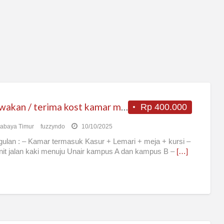
Disewakan / terima kost kamar murah untuk wanita di Surabaya
Rp 400.000
abaya Timur
fuzzyndo
10/10/2025
ulan : – Kamar termasuk Kasur + Lemari + meja + kursi –
it jalan kaki menuju Unair kampus A dan kampus B –
[…]