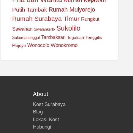
Rumah Kejawan
Rumah Mulyorejo
Putih Tambak
Rumah Surabaya Timur
Rungkut
Sukolilo
Sawahan
Siwalankerto
Tambaksari
Tegalsari
Tenggilis
Sukomanunggal
Wonocolo
Wonokromo
Mejoyo
About
Kost Surabaya
Blog
Lokasi Kost
Hubungi