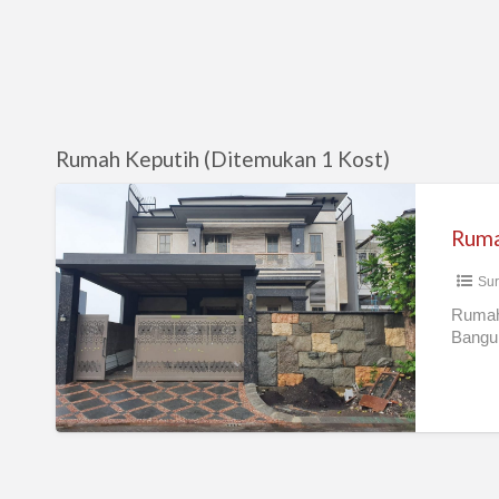
Rumah Keputih (Ditemukan 1 Kost)
Rumah
Mewah
Ruma
Puri
Sur
Galaxy
Rumah
Bangun