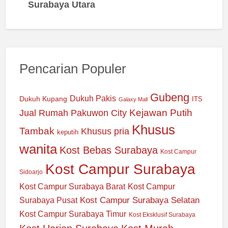
Surabaya Utara
Pencarian Populer
Gubeng
Dukuh Pakis
Dukuh Kupang
ITS
Galaxy Mall
Jual Rumah Pakuwon City
Kejawan Putih
Khusus
Tambak
Khusus pria
keputih
wanita
Kost Bebas Surabaya
Kost Campur
Kost Campur Surabaya
Sidoarjo
Kost Campur Surabaya Barat
Kost Campur
Kost Campur Surabaya Selatan
Surabaya Pusat
Kost Campur Surabaya Timur
Kost Eksklusif Surabaya