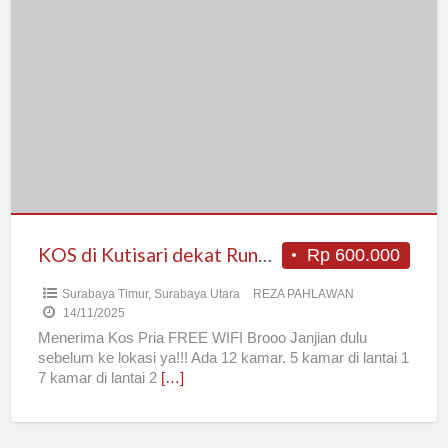
KOS
di
Kutisari
dekat
Rungkut
Sierr
KOS di Kutisari dekat Rungkut Sierr
Rp 600.000
Surabaya Timur
,
Surabaya Utara
REZA PAHLAWAN
14/11/2025
Menerima Kos Pria FREE WIFI Brooo Janjian dulu
sebelum ke lokasi ya!!! Ada 12 kamar. 5 kamar di lantai 1
7 kamar di lantai 2
[…]