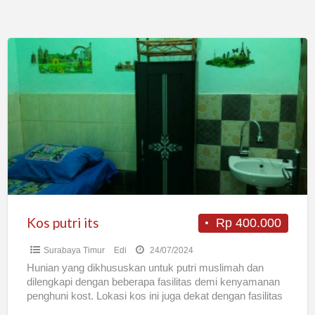
Kos
putri
its
Kos putri its
Rp 400.000
Surabaya Timur
Edi
24/07/2024
Hunian yang dikhususkan untuk putri muslimah dan
dilengkapi dengan beberapa fasilitas demi kenyamanan
penghuni kost. Lokasi kos ini juga dekat dengan fasilitas
umum seperti SPBU,
[…]