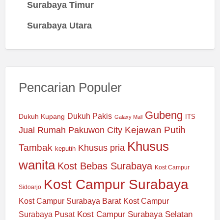
Surabaya Timur
Surabaya Utara
Pencarian Populer
Gubeng
Dukuh Pakis
Dukuh Kupang
ITS
Galaxy Mall
Jual Rumah Pakuwon City
Kejawan Putih
Khusus
Tambak
Khusus pria
keputih
wanita
Kost Bebas Surabaya
Kost Campur
Kost Campur Surabaya
Sidoarjo
Kost Campur Surabaya Barat
Kost Campur
Kost Campur Surabaya Selatan
Surabaya Pusat