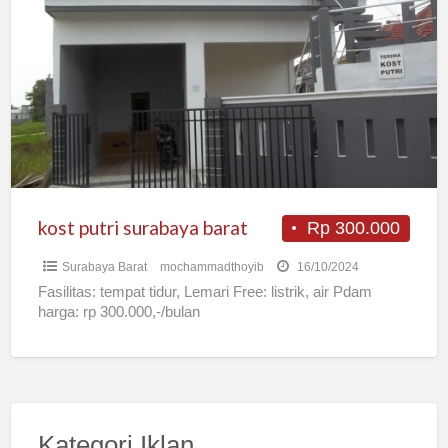
putri
surabaya
barat
kost putri surabaya barat
Rp 300.000
Surabaya Barat
mochammadthoyib
16/10/2024
Fasilitas: tempat tidur, Lemari Free: listrik, air Pdam
harga: rp 300.000,-/bulan
Kategori Iklan