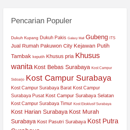
Pencarian Populer
Gubeng
Dukuh Pakis
Dukuh Kupang
ITS
Galaxy Mall
Jual Rumah Pakuwon City
Kejawan Putih
Khusus
Tambak
Khusus pria
keputih
wanita
Kost Bebas Surabaya
Kost Campur
Kost Campur Surabaya
Sidoarjo
Kost Campur Surabaya Barat
Kost Campur
Kost Campur Surabaya Selatan
Surabaya Pusat
Kost Campur Surabaya Timur
Kost Eksklusif Surabaya
Kost Harian Surabaya
Kost Murah
Kost Putra
Surabaya
Kost Pasutri Surabaya