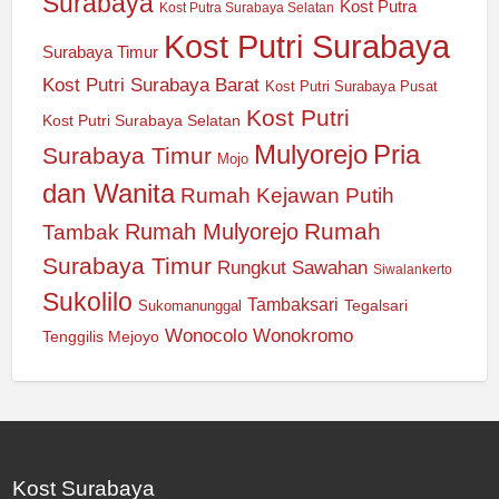
Surabaya
Kost Putra
Kost Putra Surabaya Selatan
Kost Putri Surabaya
Surabaya Timur
Kost Putri Surabaya Barat
Kost Putri Surabaya Pusat
Kost Putri
Kost Putri Surabaya Selatan
Mulyorejo
Pria
Surabaya Timur
Mojo
dan Wanita
Rumah Kejawan Putih
Rumah
Rumah Mulyorejo
Tambak
Surabaya Timur
Rungkut
Sawahan
Siwalankerto
Sukolilo
Tambaksari
Tegalsari
Sukomanunggal
Wonocolo
Wonokromo
Tenggilis Mejoyo
Kost Surabaya