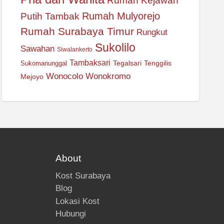
Rumah Kejawan
Rumah Mulyorejo
Putih Tambak
Rumah Surabaya Timur
Rungkut
Sukolilo
Sawahan
Siwalankerto
Tambaksari
Tegalsari
Tenggilis
Sukomanunggal
Wonocolo
Wonokromo
Mejoyo
About
Kost Surabaya
Blog
Lokasi Kost
Hubungi