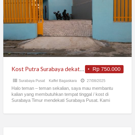
Putra
Surabaya
dekat
UNAIR
Bangunan
Baru
Kost Putra Surabaya dekat UNAIR Bangunan Baru
Rp 750.000
Surabaya Pusat
Kaffel Bagaskara
27/08/2025
Halo teman – teman sekalian, saya mau membantu
kalian yang membutuhkan tempat tinggal / kost di
Surabaya Timur mendekati Surabaya Pusat. Kami
menyediakan tempat kost
[…]