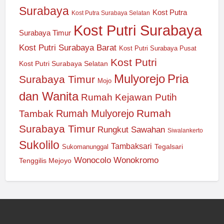
Surabaya
Kost Putra
Kost Putra Surabaya Selatan
Kost Putri Surabaya
Surabaya Timur
Kost Putri Surabaya Barat
Kost Putri Surabaya Pusat
Kost Putri
Kost Putri Surabaya Selatan
Mulyorejo
Pria
Surabaya Timur
Mojo
dan Wanita
Rumah Kejawan Putih
Rumah
Rumah Mulyorejo
Tambak
Surabaya Timur
Rungkut
Sawahan
Siwalankerto
Sukolilo
Tambaksari
Tegalsari
Sukomanunggal
Wonocolo
Wonokromo
Tenggilis Mejoyo