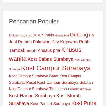
Pencarian Populer
Gubeng
Dukuh Pakis
Dukuh Kupang
ITS
Galaxy Mall
Jual Rumah Pakuwon City
Kejawan Putih
Khusus
Tambak
Khusus pria
keputih
wanita
Kost Bebas Surabaya
Kost Campur
Kost Campur Surabaya
Sidoarjo
Kost Campur Surabaya Barat
Kost Campur
Kost Campur Surabaya Selatan
Surabaya Pusat
Kost Campur Surabaya Timur
Kost Eksklusif Surabaya
Kost Harian Surabaya
Kost Murah
Kost Putra
Surabaya
Kost Pasutri Surabaya