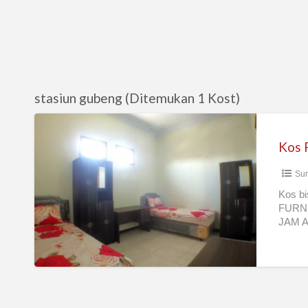
stasiun gubeng (Ditemukan 1 Kost)
Kos
PUTRI
Kos 
dekat
Sur
UNAIR
Kos bi
FURNI
JAM 