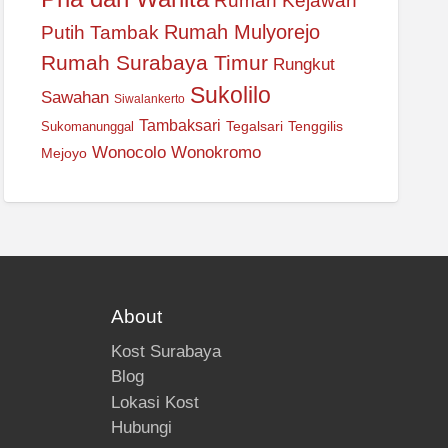
Rumah Kejawan
Rumah Mulyorejo
Putih Tambak
Rumah Surabaya Timur
Rungkut
Sukolilo
Sawahan
Siwalankerto
Tambaksari
Tegalsari
Tenggilis
Sukomanunggal
Wonocolo
Wonokromo
Mejoyo
About
Kost Surabaya
Blog
Lokasi Kost
Hubungi