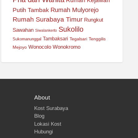
Rumah Kejawan
Rumah Mulyorejo
Putih Tambak
Rumah Surabaya Timur
Rungkut
Sukolilo
Sawahan
Siwalankerto
Tambaksari
Tegalsari
Tenggilis
Sukomanunggal
Wonocolo
Wonokromo
Mejoyo
About
Kost Surabaya
Blog
Lokasi Kost
Hubungi