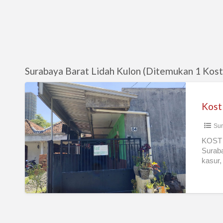
Surabaya Barat Lidah Kulon (Ditemukan 1 Kost
Kost
Arrow
Kost
Sur
KOST 
Suraba
kasur,