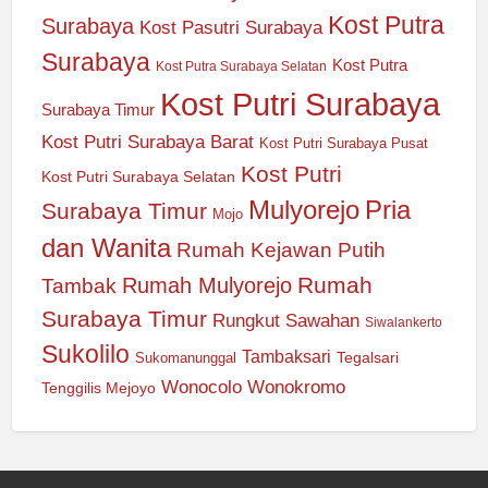
Kost Putra
Surabaya
Kost Pasutri Surabaya
Surabaya
Kost Putra
Kost Putra Surabaya Selatan
Kost Putri Surabaya
Surabaya Timur
Kost Putri Surabaya Barat
Kost Putri Surabaya Pusat
Kost Putri
Kost Putri Surabaya Selatan
Mulyorejo
Pria
Surabaya Timur
Mojo
dan Wanita
Rumah Kejawan Putih
Rumah
Rumah Mulyorejo
Tambak
Surabaya Timur
Rungkut
Sawahan
Siwalankerto
Sukolilo
Tambaksari
Tegalsari
Sukomanunggal
Wonocolo
Wonokromo
Tenggilis Mejoyo