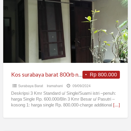
Kos
surabaya
barat
800rb
non
Ac
uk.3x7mt
furnished
Kos surabaya barat 800rb non Ac uk.3x7mt furnished
Rp 800.000
Surabaya Barat
Iramahani
09/09/2024
Deskripsi 3 Kmr Standard u/ Single/Suami istri –penuh:
harga Single Rp. 600.000/Bln 3 Kmr Besar u/ Pasutri –
kosong 1: harga single Rp. 800.000-charge additional
[…]