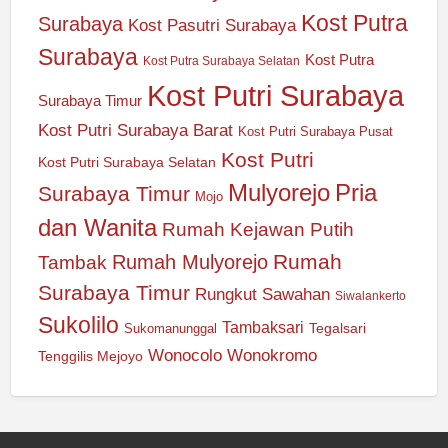
Kost Putra
Surabaya
Kost Pasutri Surabaya
Surabaya
Kost Putra
Kost Putra Surabaya Selatan
Kost Putri Surabaya
Surabaya Timur
Kost Putri Surabaya Barat
Kost Putri Surabaya Pusat
Kost Putri
Kost Putri Surabaya Selatan
Mulyorejo
Pria
Surabaya Timur
Mojo
dan Wanita
Rumah Kejawan Putih
Rumah
Rumah Mulyorejo
Tambak
Surabaya Timur
Rungkut
Sawahan
Siwalankerto
Sukolilo
Tambaksari
Tegalsari
Sukomanunggal
Wonocolo
Wonokromo
Tenggilis Mejoyo