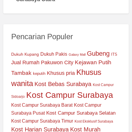
Pencarian Populer
Gubeng
Dukuh Pakis
Dukuh Kupang
ITS
Galaxy Mall
Jual Rumah Pakuwon City
Kejawan Putih
Khusus
Tambak
Khusus pria
keputih
wanita
Kost Bebas Surabaya
Kost Campur
Kost Campur Surabaya
Sidoarjo
Kost Campur Surabaya Barat
Kost Campur
Kost Campur Surabaya Selatan
Surabaya Pusat
Kost Campur Surabaya Timur
Kost Eksklusif Surabaya
Kost Harian Surabaya
Kost Murah