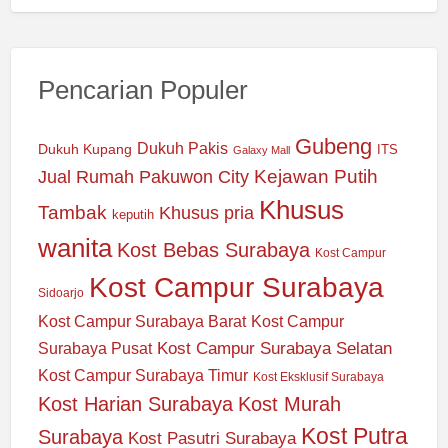
Pencarian Populer
Gubeng
Dukuh Pakis
Dukuh Kupang
ITS
Galaxy Mall
Jual Rumah Pakuwon City
Kejawan Putih
Khusus
Tambak
Khusus pria
keputih
wanita
Kost Bebas Surabaya
Kost Campur
Kost Campur Surabaya
Sidoarjo
Kost Campur Surabaya Barat
Kost Campur
Kost Campur Surabaya Selatan
Surabaya Pusat
Kost Campur Surabaya Timur
Kost Eksklusif Surabaya
Kost Harian Surabaya
Kost Murah
Kost Putra
Surabaya
Kost Pasutri Surabaya