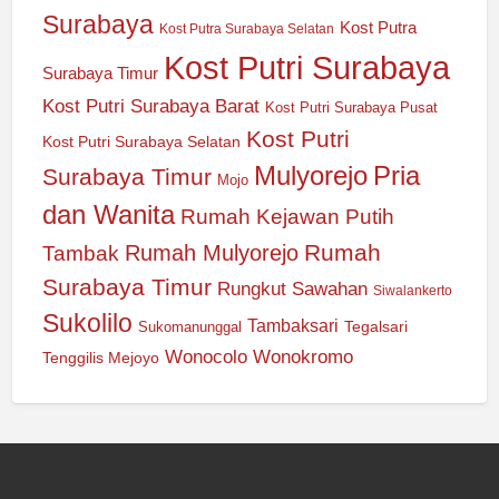
Surabaya
Kost Putra
Kost Putra Surabaya Selatan
Kost Putri Surabaya
Surabaya Timur
Kost Putri Surabaya Barat
Kost Putri Surabaya Pusat
Kost Putri
Kost Putri Surabaya Selatan
Mulyorejo
Pria
Surabaya Timur
Mojo
dan Wanita
Rumah Kejawan Putih
Rumah
Rumah Mulyorejo
Tambak
Surabaya Timur
Rungkut
Sawahan
Siwalankerto
Sukolilo
Tambaksari
Tegalsari
Sukomanunggal
Wonocolo
Wonokromo
Tenggilis Mejoyo