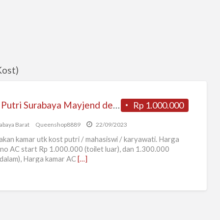
Kost)
Kost Putri Surabaya Mayjend dekat ciputra world
Rp 1.000.000
abaya Barat
Queenshop8889
22/09/2023
kan kamar utk kost putri / mahasiswi / karyawati. Harga
no AC start Rp 1.000.000 (toilet luar), dan 1.300.000
t dalam), Harga kamar AC
[…]