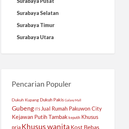
Surabaya Pusat
Surabaya Selatan
Surabaya Timur
Surabaya Utara
Pencarian Populer
Dukuh Pakis
Dukuh Kupang
Galaxy Mall
Gubeng
Jual Rumah Pakuwon City
ITS
Kejawan Putih Tambak
Khusus
keputih
Khusus wanita
Kost Bebas
pria