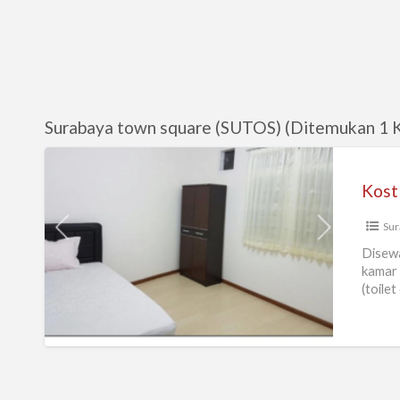
Surabaya town square (SUTOS) (Ditemukan 1 
Kost
Putri
Surabaya
Sur
Mayjend
dekat
Disewa
kamar 
ciputra
(toile
world