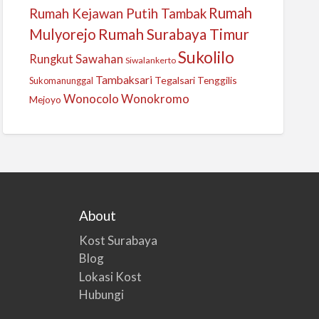
Rumah
Rumah Kejawan Putih Tambak
Mulyorejo
Rumah Surabaya Timur
Sukolilo
Sawahan
Rungkut
Siwalankerto
Tambaksari
Tegalsari
Tenggilis
Sukomanunggal
Wonocolo
Wonokromo
Mejoyo
About
Kost Surabaya
Blog
Lokasi Kost
Hubungi