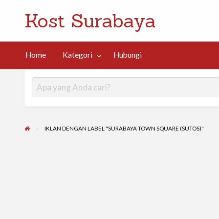
Kost Surabaya
ngi
Home
Kategori
Hubungi
IKLAN DENGAN LABEL "SURABAYA TOWN SQUARE (SUTOS)"