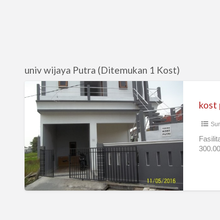
univ wijaya Putra (Ditemukan 1 Kost)
kost
putri
kost 
surabaya
Sur
barat
Fasilit
300.00