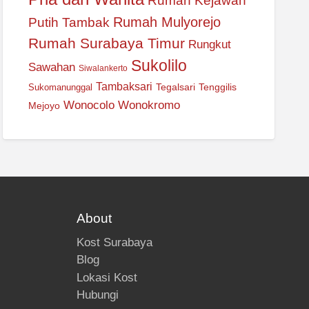
Rumah Kejawan
Rumah Mulyorejo
Putih Tambak
Rumah Surabaya Timur
Rungkut
Sukolilo
Sawahan
Siwalankerto
Tambaksari
Tegalsari
Tenggilis
Sukomanunggal
Wonocolo
Wonokromo
Mejoyo
About
Kost Surabaya
Blog
Lokasi Kost
Hubungi