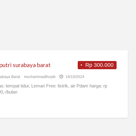
putri surabaya barat
Rp 300.000
abaya Barat
mochammadthoyib
16/10/2024
as: tempat tidur, Lemari Free: listrik, air Pdam harga: rp
0,-/bulan