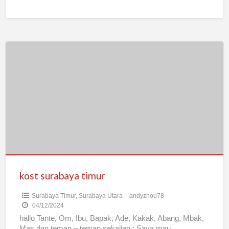
tempat
[…]
kost
surabaya
timur
kost surabaya timur
Surabaya Timur
,
Surabaya Utara
andyzhou78
04/12/2024
hallo Tante, Om, Ibu, Bapak, Ade, Kakak, Abang, Mbak,
Mas dan teman – teman sekalian ; Saya mau