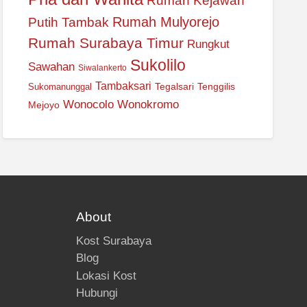
Rumah Kejawan
Rumah Mulyorejo
Putih Tambak
Rumah Surabaya Timur
Rungkut
Sukolilo
Sawahan
Siwalankerto
Tambaksari
Tegalsari
Tenggilis
Sukomanunggal
Wonocolo
Wonokromo
Mejoyo
About
Kost Surabaya
Blog
Lokasi Kost
Hubungi