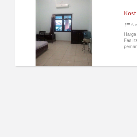
Kost
Griya
Bima
Sur
Perum
Villa
Harga 
Fasili
Kalijudan
pemana
Indah
J42
Surabaya