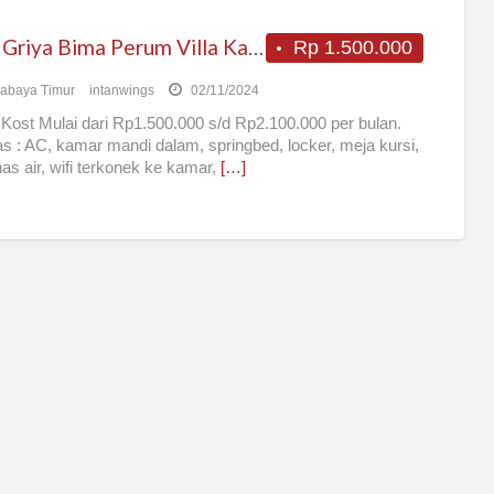
Kost Griya Bima Perum Villa Kalijudan Indah J42 Surabaya
Rp 1.500.000
abaya Timur
intanwings
02/11/2024
Kost Mulai dari Rp1.500.000 s/d Rp2.100.000 per bulan.
tas : AC, kamar mandi dalam, springbed, locker, meja kursi,
s air, wifi terkonek ke kamar,
[…]