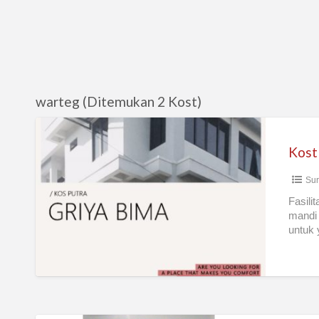
warteg (Ditemukan 2 Kost)
Kost
Putra,
Putri
Sur
Griya
Bima
Fasili
mandi 
Surabaya
untuk 