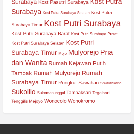
Kost Putra
Surabaya
Kost Pasutri Surabaya
Surabaya
Kost Putra
Kost Putra Surabaya Selatan
Kost Putri Surabaya
Surabaya Timur
Kost Putri Surabaya Barat
Kost Putri Surabaya Pusat
Kost Putri
Kost Putri Surabaya Selatan
Mulyorejo
Pria
Surabaya Timur
Mojo
dan Wanita
Rumah Kejawan Putih
Rumah
Rumah Mulyorejo
Tambak
Surabaya Timur
Rungkut
Sawahan
Siwalankerto
Sukolilo
Tambaksari
Tegalsari
Sukomanunggal
Wonocolo
Wonokromo
Tenggilis Mejoyo