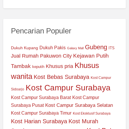
Pencarian Populer
Gubeng
Dukuh Pakis
Dukuh Kupang
ITS
Galaxy Mall
Jual Rumah Pakuwon City
Kejawan Putih
Khusus
Tambak
Khusus pria
keputih
wanita
Kost Bebas Surabaya
Kost Campur
Kost Campur Surabaya
Sidoarjo
Kost Campur Surabaya Barat
Kost Campur
Kost Campur Surabaya Selatan
Surabaya Pusat
Kost Campur Surabaya Timur
Kost Eksklusif Surabaya
Kost Harian Surabaya
Kost Murah