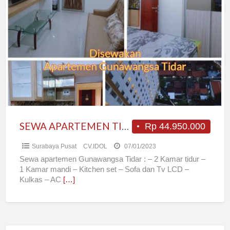
APARTEMEN
TIDAR
SURABAYA
SEWA APARTEMEN TIDAR SURABAYA
Rp 44.950.000
Surabaya Pusat
CV.IDOL
07/01/2023
Sewa apartemen Gunawangsa Tidar : – 2 Kamar tidur –
1 Kamar mandi – Kitchen set – Sofa dan Tv LCD –
Kulkas – AC
[…]