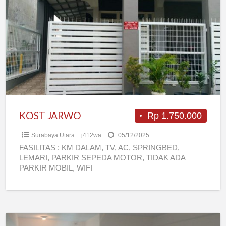
JARWO
KOST JARWO
Rp 1.750.000
Surabaya Utara
j412wa
05/12/2025
FASILITAS : KM DALAM, TV, AC, SPRINGBED,
LEMARI, PARKIR SEPEDA MOTOR, TIDAK ADA
PARKIR MOBIL, WIFI
Apartemen