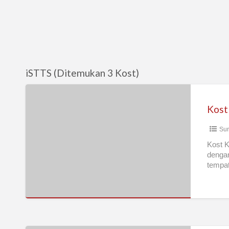
iSTTS (Ditemukan 3 Kost)
Kost
Khusus
Karyawan
Sur
Pria
di
Kost K
dengan
Ngagel
tempat