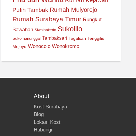
Rumah Kejawan
Rumah Mulyorejo
Putih Tambak
Rumah Surabaya Timur
Rungkut
Sukolilo
Sawahan
Siwalankerto
Tambaksari
Tegalsari
Tenggilis
Sukomanunggal
Wonocolo
Wonokromo
Mejoyo
About
Kost Surabaya
Blog
Lokasi Kost
Hubungi