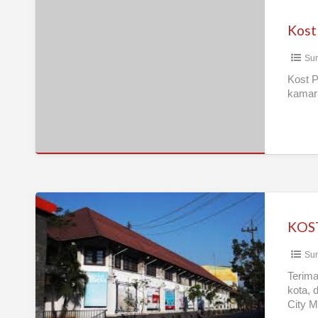
Kost
Pria
Kost
Surabaya
Sur
Kost P
kamar 
KOST
PRIA
SURABAYA
Sur
TENGAH
KOTA
Terima
kota, 
City M