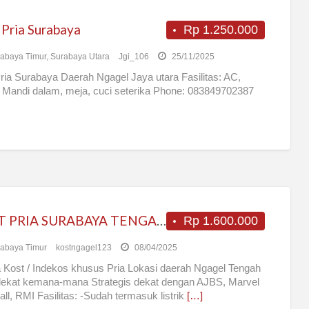
 Pria Surabaya
Rp 1.250.000
abaya Timur
,
Surabaya Utara
Jgi_106
25/11/2025
ria Surabaya Daerah Ngagel Jaya utara Fasilitas: AC,
Mandi dalam, meja, cuci seterika Phone: 083849702387
KOST PRIA SURABAYA TENGAH KOTA
Rp 1.600.000
abaya Timur
kostngagel123
08/04/2025
 Kost / Indekos khusus Pria Lokasi daerah Ngagel Tengah
dekat kemana-mana Strategis dekat dengan AJBS, Marvel
all, RMI Fasilitas: -Sudah termasuk listrik
[…]