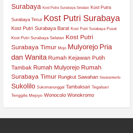
Surabaya
Kost Putra
Kost Putra Surabaya Selatan
Kost Putri Surabaya
Surabaya Timur
Kost Putri Surabaya Barat
Kost Putri Surabaya Pusat
Kost Putri
Kost Putri Surabaya Selatan
Mulyorejo
Pria
Surabaya Timur
Mojo
dan Wanita
Rumah Kejawan Putih
Rumah
Rumah Mulyorejo
Tambak
Surabaya Timur
Rungkut
Sawahan
Siwalankerto
Sukolilo
Tambaksari
Tegalsari
Sukomanunggal
Wonocolo
Wonokromo
Tenggilis Mejoyo