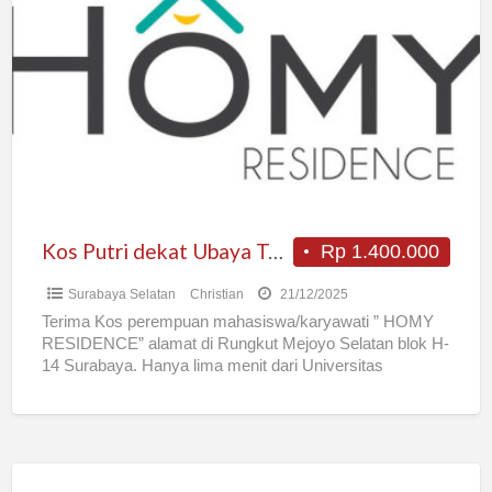
Putri
dekat
Ubaya
Tenggilis
Kos Putri dekat Ubaya Tenggilis
Rp 1.400.000
Surabaya Selatan
Christian
21/12/2025
Terima Kos perempuan mahasiswa/karyawati ” HOMY
RESIDENCE” alamat di Rungkut Mejoyo Selatan blok H-
14 Surabaya. Hanya lima menit dari Universitas
Surabaya. Fasilitas: – Kamar stylish
[…]