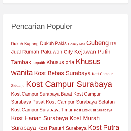
Pencarian Populer
Gubeng
Dukuh Pakis
Dukuh Kupang
ITS
Galaxy Mall
Jual Rumah Pakuwon City
Kejawan Putih
Khusus
Tambak
Khusus pria
keputih
wanita
Kost Bebas Surabaya
Kost Campur
Kost Campur Surabaya
Sidoarjo
Kost Campur Surabaya Barat
Kost Campur
Kost Campur Surabaya Selatan
Surabaya Pusat
Kost Campur Surabaya Timur
Kost Eksklusif Surabaya
Kost Harian Surabaya
Kost Murah
Kost Putra
Surabaya
Kost Pasutri Surabaya