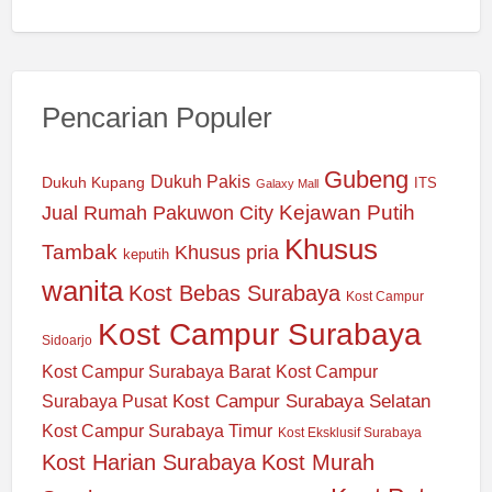
Pencarian Populer
Gubeng
Dukuh Pakis
Dukuh Kupang
ITS
Galaxy Mall
Jual Rumah Pakuwon City
Kejawan Putih
Khusus
Tambak
Khusus pria
keputih
wanita
Kost Bebas Surabaya
Kost Campur
Kost Campur Surabaya
Sidoarjo
Kost Campur Surabaya Barat
Kost Campur
Kost Campur Surabaya Selatan
Surabaya Pusat
Kost Campur Surabaya Timur
Kost Eksklusif Surabaya
Kost Harian Surabaya
Kost Murah