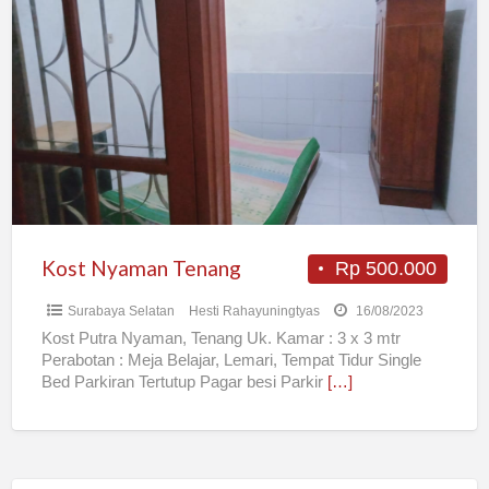
Nyaman
Tenang
Kost Nyaman Tenang
Rp 500.000
Surabaya Selatan
Hesti Rahayuningtyas
16/08/2023
Kost Putra Nyaman, Tenang Uk. Kamar : 3 x 3 mtr
Perabotan : Meja Belajar, Lemari, Tempat Tidur Single
Bed Parkiran Tertutup Pagar besi Parkir
[…]