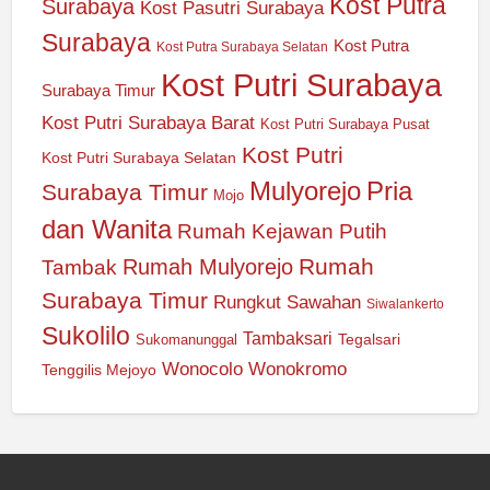
Kost Putra
Surabaya
Kost Pasutri Surabaya
Surabaya
Kost Putra
Kost Putra Surabaya Selatan
Kost Putri Surabaya
Surabaya Timur
Kost Putri Surabaya Barat
Kost Putri Surabaya Pusat
Kost Putri
Kost Putri Surabaya Selatan
Mulyorejo
Pria
Surabaya Timur
Mojo
dan Wanita
Rumah Kejawan Putih
Rumah
Rumah Mulyorejo
Tambak
Surabaya Timur
Rungkut
Sawahan
Siwalankerto
Sukolilo
Tambaksari
Tegalsari
Sukomanunggal
Wonocolo
Wonokromo
Tenggilis Mejoyo