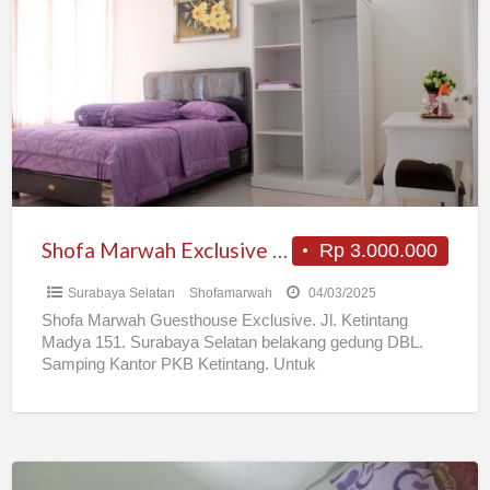
Marwah
Exclusive
guesthouse
Surabaya
Selatan
Shofa Marwah Exclusive guesthouse Surabaya Selatan
Rp 3.000.000
Surabaya Selatan
Shofamarwah
04/03/2025
Shofa Marwah Guesthouse Exclusive. Jl. Ketintang
Madya 151. Surabaya Selatan belakang gedung DBL.
Samping Kantor PKB Ketintang. Untuk
karyawan/karyawati/pasutri tanpa anak. Fasilitas: Dekat
minimarket ke
[…]
Kost2an