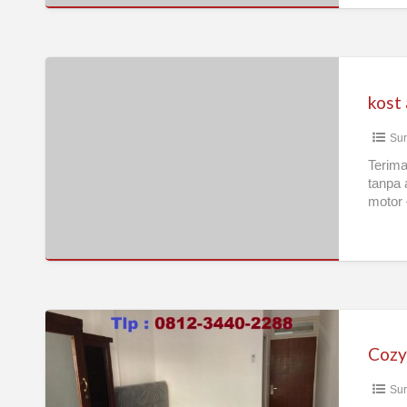
kost
asri
kost 
Sur
Terima
tanpa 
motor
Cozy
kos
Cozy
murah
Sur
surabaya