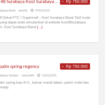
Kost 48 Surabaya Kost Surabaya Barat dekat PTC mall
Rp 750.000
abaya Barat
kensiih
07/02/2025
8 Dekat PTC / Supermall – Kost Surabaya Barat Tarif mulai
yang dapat anda simulasikan di website kost48surabaya
m. Kost Surabaya Barat
[…]
 palm spring regency
Rp 750.000
abaya Selatan
ryansat46
31/01/2025
alm spring luas 6×3 , kamar mandi dalam, parkir mobil dan
ready.