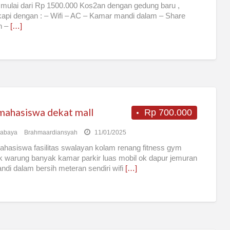
mulai dari Rp 1500.000 Kos2an dengan gedung baru ,
kapi dengan : – Wifi – AC – Kamar mandi dalam – Share
n –
[…]
mahasiswa dekat mall
Rp 700.000
rabaya
Brahmaardiansyah
11/01/2025
hasiswa fasilitas swalayan kolam renang fitness gym
k warung banyak kamar parkir luas mobil ok dapur jemuran
di dalam bersih meteran sendiri wifi
[…]