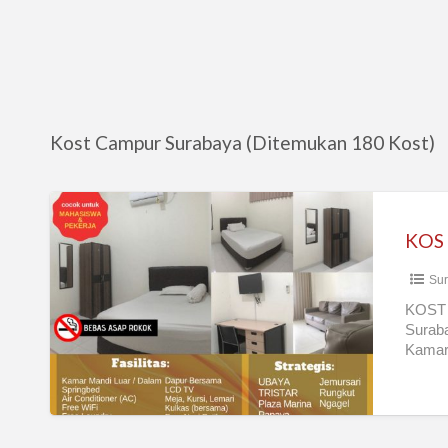
Kost Campur Surabaya (Ditemukan 180 Kost)
KOS
PRAPEN
–
Sur
KOS
DEKAT
KOST 
Suraba
UBAYA
Kamar 
–
KOS
DEKAT
TRISTAR