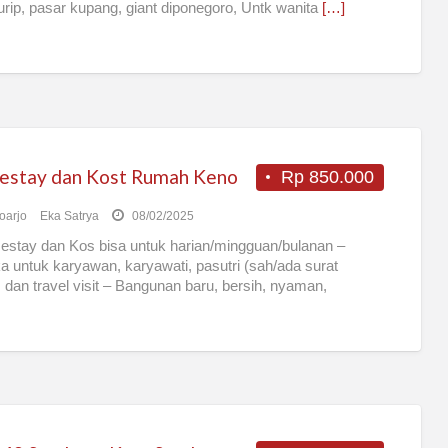
rip, pasar kupang, giant diponegoro, Untk wanita
[…]
stay dan Kost Rumah Keno
Rp 850.000
oarjo
Eka Satrya
08/02/2025
stay dan Kos bisa untuk harian/mingguan/bulanan –
a untuk karyawan, karyawati, pasutri (sah/ada surat
, dan travel visit – Bangunan baru, bersih, nyaman,
ungan
[…]