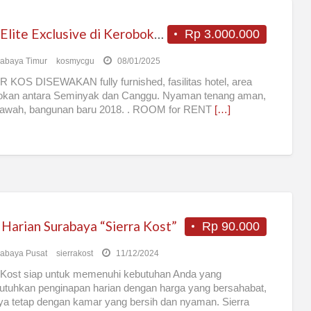
KOS Elite Exclusive di Kerobokan antara Seminyak dan Canggu
Rp 3.000.000
abaya Timur
kosmycgu
08/01/2025
KOS DISEWAKAN fully furnished, fasilitas hotel, area
okan antara Seminyak dan Canggu. Nyaman tenang aman,
sawah, bangunan baru 2018. . ROOM for RENT
[…]
 Harian Surabaya “Sierra Kost”
Rp 90.000
abaya Pusat
sierrakost
11/12/2024
 Kost siap untuk memenuhi kebutuhan Anda yang
tuhkan penginapan harian dengan harga yang bersahabat,
ya tetap dengan kamar yang bersih dan nyaman. Sierra