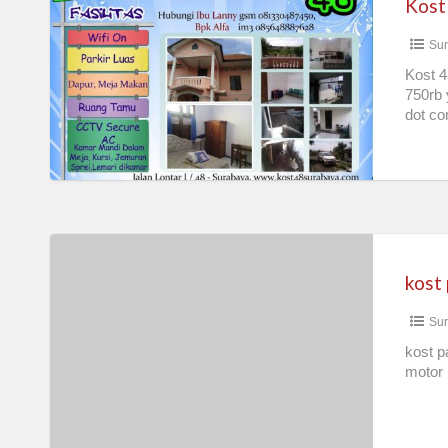
Surabaya
Sur
Kost
Surabaya
Kost 4
750rb 
Barat
dot co
dekat
PTC
mall
kost
palm
kost
spring
Sur
regency
kost p
motor 