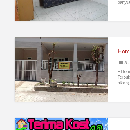
banyuu
Homestay
dan
Home
Kost
Sid
Rumah
Keno
– Home
Terbuk
nikah)
lingk
Kost
48