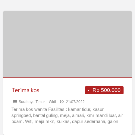
Terima
kos
Terima kos
Rp 500.000
Surabaya Timur
Widi
21/07/2022
Terima kos wanita Fasilitas : kamar tidur, kasur
springbed, bantal guling, meja, almari, kmr mandi luar, air
pdam. Wifi, meja mkn, kulkas, dapur sederhana, galon
[…]