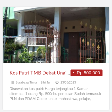
Kos
Putri
TMB
Dekat
Unair
C
ITS
Kos Putri TMB Dekat Unair C ITS
Rp 500.000
Surabaya Timur
Bibi Jum
23/05/2023
Disewakan kos putri: Harga terjangkau 1 Kamar
ditempati 1 orang Rp. 500ribu per bulan Sudah termasuk
PLN dan PDAM Cocok untuk mahasiswa, pelajar,
pegawai kantoran
[…]