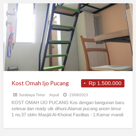
Kost
Omah
Ijo
Pucang
Kost Omah Ijo Pucang
Rp 1.500.000
Surabaya Timur
Asyuti
23/08/2023
KOST OMAH IJO PUCANG Kos dengan bangunan baru
selesai dan ready utk dihuni.Alamat pucang anom timur
1 no.37 sblm Masjid Al-Khoirat Fasilitas : 1.Kamar mandi
[…]