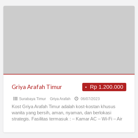
Griya
Arafah
Timur
Griya Arafah Timur
Rp 1.200.000
Surabaya Timur
Griya Arafah
06/07/2023
Kost Griya Arafah Timur adalah kost-kostan khusus
wanita yang bersih, aman, nyaman, dan berlokasi
strategis. Fasilitas termasuk : – Kamar AC – Wi-Fi – Air
[…]