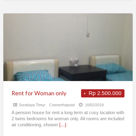
Rent
for
Woman
only
Rent for Woman only
Rp 2.500.000
Surabaya Timur
Coenenhapsari
16/02/2018
A pension house for rent a long term at cosy location with
2 twins bedrooms for woman only. All rooms are included
air conditioning, shower
[…]