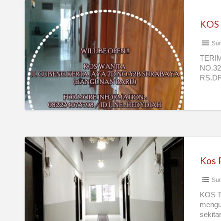
KOS
PUTRI
KOS
GUBENG
Sur
KERTAJAYA
TERIM
NO.32
RS.D
DAN 
Kos
Putri
Model
Sur
Apartemen
(Gubeng
KOS T
mengut
dekat
sekita