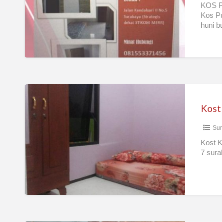
timur
KOS P
Kos Pu
huni b
Kost
Putri
Kost
Krukah/Ngagel/Bratang
Sur
Kost K
7 sura