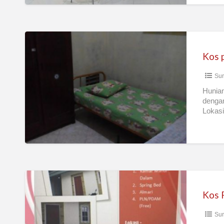
Kos
putri
Kos p
its
Sur
Hunian
dengan
Lokasi
[…]
Kos
Putri
lajang/mahasiswi
Sur
Surabaya