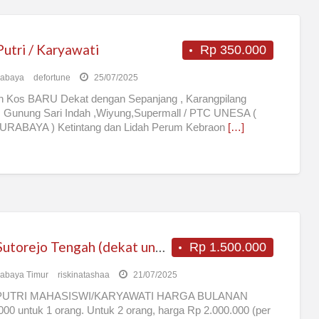
utri / Karyawati
Rp 350.000
rabaya
defortune
25/07/2025
 Kos BARU Dekat dengan Sepanjang , Karangpilang
 Gunung Sari Indah ,Wiyung,Supermall / PTC UNESA (
SURABAYA ) Ketintang dan Lidah Perum Kebraon
[…]
Kos Sutorejo Tengah (dekat unair, its, galaxy mall)
Rp 1.500.000
abaya Timur
riskinatashaa
21/07/2025
PUTRI MAHASISWI/KARYAWATI HARGA BULANAN
000 untuk 1 orang. Untuk 2 orang, harga Rp 2.000.000 (per