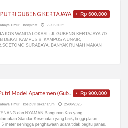
 PUTRI GUBENG KERTAJAYA
Rp 600.000
abaya Timur
hedykost
29/06/2025
A KOS WANITA LOKASI : JL GUBENG KERTAJAYA 7D
B DEKAT KAMPUS B, KAMPUS A UNAIR,
R.SOETOMO SURABAYA, BANYAK RUMAH MAKAN
PERTOKOAN FASILITAS :
[…]
Kos Putri Model Apartemen (Gubeng dekat Unair)
Rp 900.000
abaya Timur
kos putri sekar arum
25/06/2025
ENANG dan NYAMAN Bangunan Kos yang
amakan Standar Kesehatan yang baik, tinggi plafon
r 5 meter sehingga penghawaan udara tidak begitu panas,