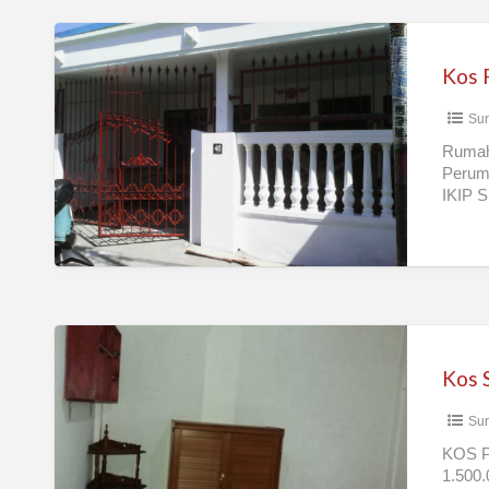
Kos
Putri
Kos P
/
Su
Karyawati
Rumah
Perum
IKIP 
Kos
Sutorejo
Tengah
Sur
(dekat
unair,
KOS 
1.500.
its,