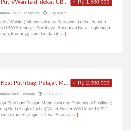
Kost Putri/Wanita di dekat UBAYA Tenggilis
Rp 1.500.000
abaya Timur
shsaputra
12/07/2025
utri / Wanita ( Mahasiswi atau Karyawati ) dekat dengan
 UBAYA Tenggilis Surabaya. Bangunan Baru, lingkungan
aman, kamar yg luas dan dapat
[…]
New Kost Putri bagi Pelajar, Mahasiswi dan Profesional
Rp 2.000.000
abaya Barat
evendy
08/07/2025
st Putri bagi Pelajar, Mahasiswi dan Profesional Fasilitas ;
ing Bed (Single/Double) Water Heater Wifi Cable TV-32″
hed Lokasi Strategis ; -Dekat Access
[…]