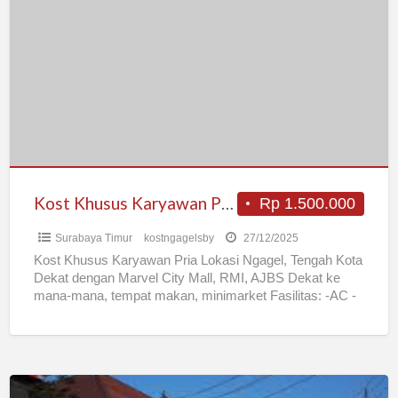
Khusus
Karyawan
Pria
di
Ngagel
Kost Khusus Karyawan Pria di Ngagel
Rp 1.500.000
Surabaya Timur
kostngagelsby
27/12/2025
Kost Khusus Karyawan Pria Lokasi Ngagel, Tengah Kota
Dekat dengan Marvel City Mall, RMI, AJBS Dekat ke
mana-mana, tempat makan, minimarket Fasilitas: -AC -
Kamar mandi
[…]
KOST