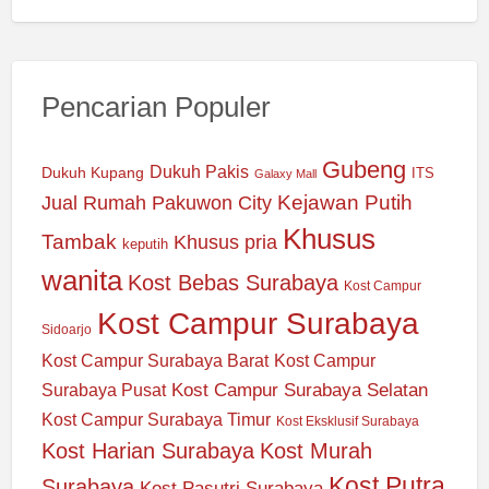
Pencarian Populer
Gubeng
Dukuh Pakis
Dukuh Kupang
ITS
Galaxy Mall
Jual Rumah Pakuwon City
Kejawan Putih
Khusus
Tambak
Khusus pria
keputih
wanita
Kost Bebas Surabaya
Kost Campur
Kost Campur Surabaya
Sidoarjo
Kost Campur Surabaya Barat
Kost Campur
Kost Campur Surabaya Selatan
Surabaya Pusat
Kost Campur Surabaya Timur
Kost Eksklusif Surabaya
Kost Harian Surabaya
Kost Murah
Kost Putra
Surabaya
Kost Pasutri Surabaya