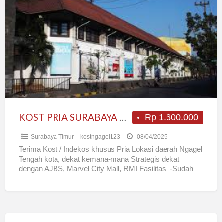
PRIA
SURABAYA
TENGAH
KOTA
KOST PRIA SURABAYA TENGAH KOTA
Rp 1.600.000
Surabaya Timur
kostngagel123
08/04/2025
Terima Kost / Indekos khusus Pria Lokasi daerah Ngagel
Tengah kota, dekat kemana-mana Strategis dekat
dengan AJBS, Marvel City Mall, RMI Fasilitas: -Sudah
termasuk listrik
[…]