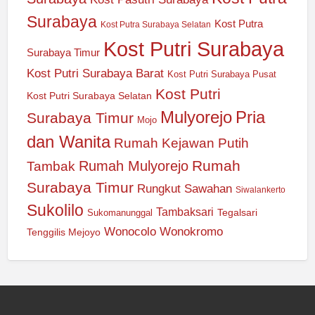
Surabaya
Kost Putra
Kost Putra Surabaya Selatan
Kost Putri Surabaya
Surabaya Timur
Kost Putri Surabaya Barat
Kost Putri Surabaya Pusat
Kost Putri
Kost Putri Surabaya Selatan
Mulyorejo
Pria
Surabaya Timur
Mojo
dan Wanita
Rumah Kejawan Putih
Rumah
Rumah Mulyorejo
Tambak
Surabaya Timur
Rungkut
Sawahan
Siwalankerto
Sukolilo
Tambaksari
Tegalsari
Sukomanunggal
Wonocolo
Wonokromo
Tenggilis Mejoyo