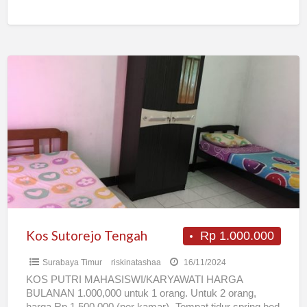
SPRING BED KING SIZE, TV
[…]
Kos
Sutorejo
Tengah
Kos Sutorejo Tengah
Rp 1.000.000
Surabaya Timur
riskinatashaa
16/11/2024
KOS PUTRI MAHASISWI/KARYAWATI HARGA
BULANAN 1.000,000 untuk 1 orang. Untuk 2 orang,