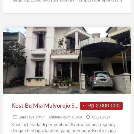
harga Rp 1.500.000 (per kamar) -Tempat tidur spring bed
-Ada Kipas Angin -Lemari
[…]
Kost
Bu
Mia
Mulyorejo
Surabaya
Kost Bu Mia Mulyorejo Surabaya
Rp 2.000.000
Surabaya Timur
Anthony Kurnia Jaya
05/11/2024
Kost ini berada di perumahan dharmahusada regency
dengan berbagai fasilitas yang memadai. Kost ini juga