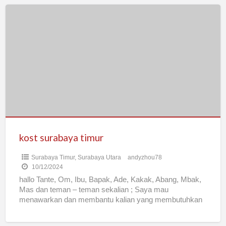
kost
surabaya
timur
kost surabaya timur
Surabaya Timur
,
Surabaya Utara
andyzhou78
10/12/2024
hallo Tante, Om, Ibu, Bapak, Ade, Kakak, Abang, Mbak,
Mas dan teman – teman sekalian ; Saya mau
menawarkan dan membantu kalian yang membutuhkan
tempat
[…]