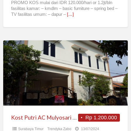
PROMO KOS mulai dari IDR 120.000/hari or 1.2jt/bln
fasilitas kamar: – kmdlm – basic furniture – spring bed –
TV fasilitas umum: – dapur –
[…]
Kost
Putri
AC
Mulyosari
Utara
Surabaya
Kost Putri AC Mulyosari Utara Surabaya
Rp 1.200.000
Surabaya Timur
Trendyka Zabo
13/07/2024