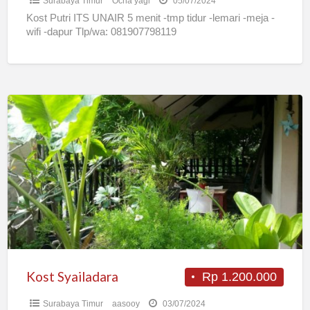
Surabaya Timur
Ocha yagi
05/07/2024
Kost Putri ITS UNAIR 5 menit -tmp tidur -lemari -meja -
wifi -dapur Tlp/wa: 081907798119
Kost
Syailadara
Kost Syailadara
Rp 1.200.000
Surabaya Timur
aasooy
03/07/2024