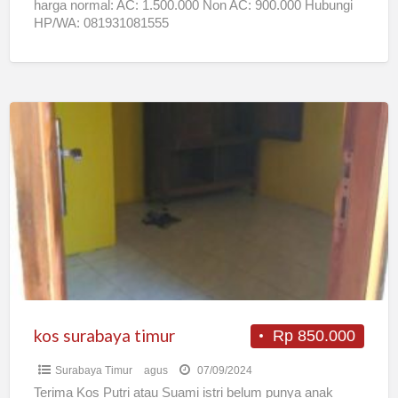
harga normal: AC: 1.500.000 Non AC: 900.000 Hubungi
HP/WA: 081931081555
kos
surabaya
timur
kos surabaya timur
Rp 850.000
Surabaya Timur
agus
07/09/2024
Terima Kos Putri atau Suami istri belum punya anak