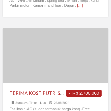
AC , Wi-fi , Air Minum , spring bed , lemari , meja , kursi ,
Parkir motor , Kamar mandi luar , Dapur ,
[…]
TERIMA
KOST
PUTRI
SURABAYA
TIMUR
(MANYAR)
TERIMA KOST PUTRI SURABAYA TIMUR (MANYAR)
Rp 2.700.000
Surabaya Timur
Lisa
28/08/2024
Fasilitas : -AC (sudah termasuk harga kost) -Free