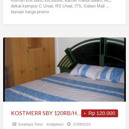
Rumah kos baru, exclusive, kamar mandi dalam, AC,
dekat kampus C Unair, RS Unair, ITS, Galaxi Mall …
buruan harga promo
KOSTMERR
SBY
120RB/HARI
KOSTMERR SBY 120RB/HARI
Rp 120.000
Surabaya Timur
kostgalaxy
17/08/2024