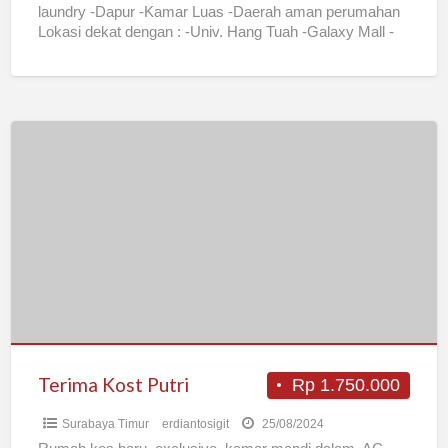
laundry -Dapur -Kamar Luas -Daerah aman perumahan
Lokasi dekat dengan : -Univ. Hang Tuah -Galaxy Mall -
MERR
[…]
Terima
Kost
Putri
Terima Kost Putri
Rp 1.750.000
Surabaya Timur
erdiantosigit
25/08/2024