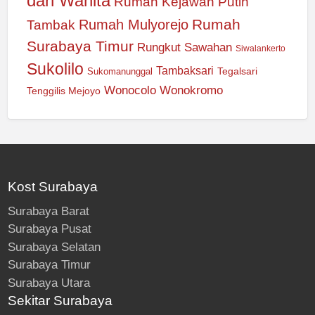
dan Wanita
Rumah Kejawan Putih
Rumah
Rumah Mulyorejo
Tambak
Surabaya Timur
Rungkut
Sawahan
Siwalankerto
Sukolilo
Tambaksari
Tegalsari
Sukomanunggal
Wonocolo
Wonokromo
Tenggilis Mejoyo
Kost Surabaya
Surabaya Barat
Surabaya Pusat
Surabaya Selatan
Surabaya Timur
Surabaya Utara
Sekitar Surabaya