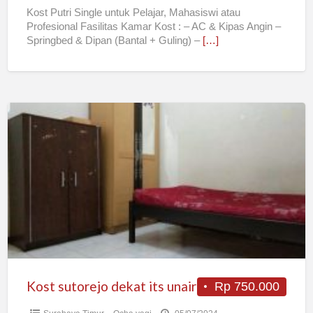
Kost Putri Single untuk Pelajar, Mahasiswi atau
Profesional Fasilitas Kamar Kost : – AC & Kipas Angin –
Springbed & Dipan (Bantal + Guling) –
[…]
Kost
sutorejo
dekat
its
unair
Kost sutorejo dekat its unair
Rp 750.000