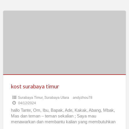
kost
surabaya
timur
kost surabaya timur
Surabaya Timur
,
Surabaya Utara
andyzhou78
04/12/2024
hallo Tante, Om, Ibu, Bapak, Ade, Kakak, Abang, Mbak,
Mas dan teman – teman sekalian ; Saya mau
menawarkan dan membantu kalian yang membutuhkan
tempat
[…]