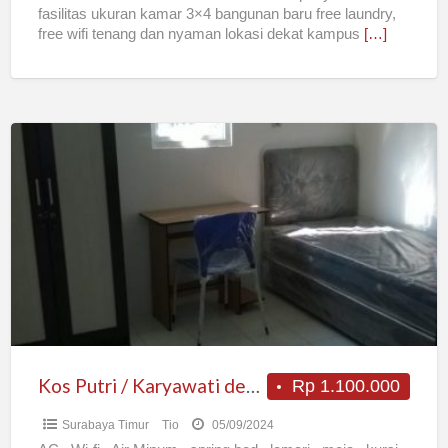
fasilitas ukuran kamar 3×4 bangunan baru free laundry,
free wifi tenang dan nyaman lokasi dekat kampus
[…]
Kos
Putri
/
Karyawati
dekat
Unair
dan
ITS
dan
Galaxy
Kos Putri / Karyawati dekat Unair dan ITS dan Galaxy Mall
Rp 1.100.000
Mall
Surabaya Timur
Tio
05/09/2024