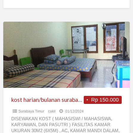
kost
harian/bulanan
surabaya
mulyosari
kost harian/bulanan surabaya mulyosari
Rp 150.000
Surabaya Timur
cakil
01/12/2024
DISEWAKAN KOST ( MAHASISWI / MAHASISWA,
KARYAWAN, DAN PASUTRI ) FASILITAS KAMAR
UKURAN 30M2 (6X5M) , AC, KAMAR MANDI DALAM,