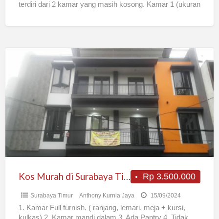
terdiri dari 2 kamar yang masih kosong. Kamar 1 (ukuran
[…]
Kos
Murah
di
Surabaya
Timur
Kos Murah di Surabaya Timur
Rp 3.500.000
Surabaya Timur
Anthony Kurnia Jaya
15/09/2024
1. Kamar Full furnish. ( ranjang, lemari, meja + kursi,
kulkas) 2. Kamar mandi dalam 3. Ada Pantry 4. Tidak