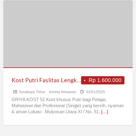
Kost
Putri
Faslitas
Lengkap
Dekat
ITS
Kost Putri Faslitas Lengkap Dekat ITS
Rp 1.600.000
Surabaya Timur
tommy himawan
02/01/2025
GRIYA KOST 51 Kost khusus Putri bagi Pelajar,
Mahasiswi dan Profesional (Single) yang bersih, nyaman
& aman Lokasi : Mulyosari Utara XI / No. 51,
[…]