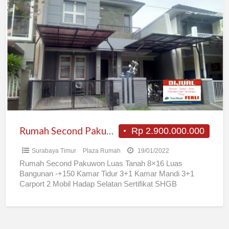
Rumah
Second
Pakuwon
Rumah Second Pakuwon
Rp 2.900.000.000
Surabaya Timur
Plaza Rumah
19/01/2022
Rumah Second Pakuwon Luas Tanah 8×16 Luas
Bangunan -+150 Kamar Tidur 3+1 Kamar Mandi 3+1
Carport 2 Mobil Hadap Selatan Sertifikat SHGB
Rp2.900.000.000,- Jika Berminat
[…]