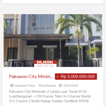
Pakuwon
City
Minimalis
2
Lantai
Pakuwon City Minimalis 2 Lantai
Rp 3.000.000.000
Surabaya Timur
Plaza Rumah
02/01/2022
Pakuwon City Minimalis 2 Lantai Luas Tanah 8×16
LuasBangunan -+150 Kamar Tidur 3+1 Kamar Mandi
2+1 Carport 1 Mobil Hadap Selatan Sertifikat SHGB
Rp3.000.000.000,- Jika
[…]