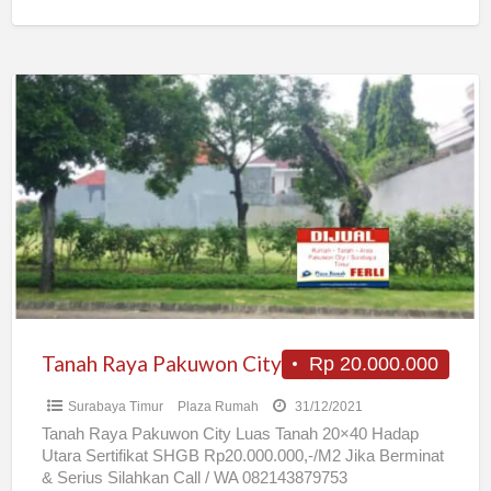
Tanah
Raya
Pakuwon
City
Tanah Raya Pakuwon City
Rp 20.000.000
Surabaya Timur
Plaza Rumah
31/12/2021
Tanah Raya Pakuwon City Luas Tanah 20×40 Hadap
Utara Sertifikat SHGB Rp20.000.000,-/M2 Jika Berminat
& Serius Silahkan Call / WA 082143879753