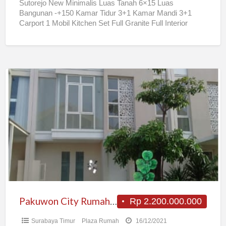
Sutorejo New Minimalis Luas Tanah 6×15 Luas
Bangunan -+150 Kamar Tidur 3+1 Kamar Mandi 3+1
Carport 1 Mobil Kitchen Set Full Granite Full Interior
Pagar
[…]
Pakuwon
City
Rumah
2M-
an
Pakuwon City Rumah 2M-an
Rp 2.200.000.000
Surabaya Timur
Plaza Rumah
16/12/2021