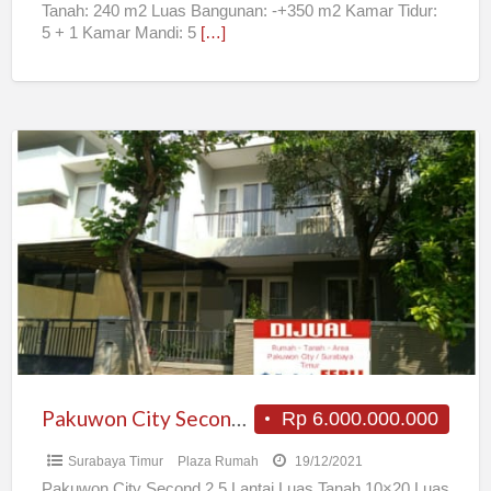
Tanah: 240 m2 Luas Bangunan: -+350 m2 Kamar Tidur:
5 + 1 Kamar Mandi: 5
[…]
Pakuwon
City
Second
2.5
Lantai
Pakuwon City Second 2.5 Lantai
Rp 6.000.000.000
Surabaya Timur
Plaza Rumah
19/12/2021
Pakuwon City Second 2.5 Lantai Luas Tanah 10×20 Luas