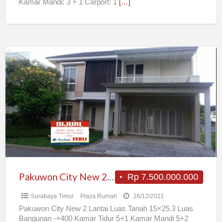
Kamar Mandi: 3 + 1 Carport: 1
[…]
Pakuwon
City
New
2
Lantai
Pakuwon City New 2 Lantai
Rp 7.500.000.000
Surabaya Timur
Plaza Rumah
26/12/2021
Pakuwon City New 2 Lantai Luas Tanah 15×25.3 Luas
Bangunan -+400 Kamar Tidur 5+1 Kamar Mandi 5+2