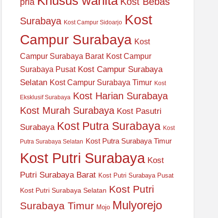
Khusus wanita
Kost Bebas
pria
Kost
Surabaya
Kost Campur Sidoarjo
Campur Surabaya
Kost
Campur Surabaya Barat
Kost Campur
Kost Campur Surabaya
Surabaya Pusat
Selatan
Kost Campur Surabaya Timur
Kost
Kost Harian Surabaya
Eksklusif Surabaya
Kost Murah Surabaya
Kost Pasutri
Kost Putra Surabaya
Surabaya
Kost
Kost Putra Surabaya Timur
Putra Surabaya Selatan
Kost Putri Surabaya
Kost
Putri Surabaya Barat
Kost Putri Surabaya Pusat
Kost Putri
Kost Putri Surabaya Selatan
Mulyorejo
Surabaya Timur
Mojo