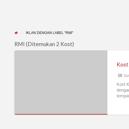
IKLAN DENGAN LABEL "RMI"
RMI (Ditemukan 2 Kost)
Kost
Khusus
Karyawan
Sur
Pria
di
Kost K
dengan
Ngagel
tempat