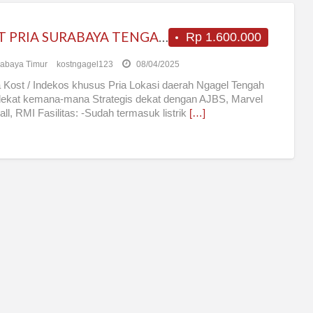
KOST PRIA SURABAYA TENGAH KOTA
Rp 1.600.000
abaya Timur
kostngagel123
08/04/2025
 Kost / Indekos khusus Pria Lokasi daerah Ngagel Tengah
dekat kemana-mana Strategis dekat dengan AJBS, Marvel
all, RMI Fasilitas: -Sudah termasuk listrik
[…]