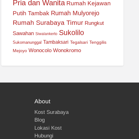
Pria dan Wanita
Rumah Kejawan
Rumah Mulyorejo
Putih Tambak
Rumah Surabaya Timur
Rungkut
Sukolilo
Sawahan
Siwalankerto
Tambaksari
Tegalsari
Tenggilis
Sukomanunggal
Wonocolo
Wonokromo
Mejoyo
About
Kost Surabaya
Blog
Lokasi Kost
Hubungi