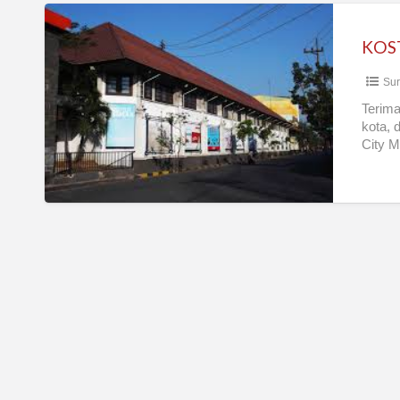
KOST
PRIA
SURABAYA
Sur
TENGAH
KOTA
Terima
kota, 
City M